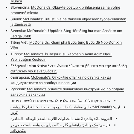
Muncă
Slovenčina:
McDonald’s: Objavte postup k prihláseniu sa na voľné
pracovné miesta
Suomi:
McDonald’s: Tutustu vaiheittaiseen ohjeeseen työhakemusten
jättämisestä
Svenska:
McDonald’s: Upptäck Steg-för-Steg hur man Ansöker om
Lediga Jobb
Tiếng Việt:
McDonald’s: Khám phá Bước từng Bước để Nộp Đơn Xin
Việc
Türkçe:
McDonald’s: İş Başvurusu Yapmanın Adım Adım Nasıl
Yapılacağını Keşfedin
Ελληνικά:
ΜακΝτόναλντς: Ανακαλύψτε τα βήματα για την υποβολή
αιτήσεων για κενές θέσεις
български:
McDonald’s: Открийте стъпка по стъпка как да
кандидатствате за свободни позиции
Русский:
McDonald’s: Узнайте пошаговую инструкцию по подаче
заявок на вакансии
עברית:
מקדונלד’ס: גלו את השלבים להגשת מועמדות למשרות פנויות
اردو:
McDonald’s: خالی مقامات کے لیے درخواست دینے کے اقدام کا دریافت
کریں
العربية:
ماكدونالدز: اكتشف الخطوات اللازمة للتقدم للوظائف الشاغرة
فارسی:
مک‌دونالدز: راهنمای گام به گام برای درخواست استخدامی در
مک‌دونالدز