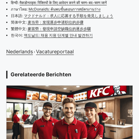
हिन्दी:
मैकडोनल्ड्स: रिक्तियों के लिए आवेदन करने की चरण-बद-चरण जानें
ภาษาไทย:
McDonald’s: ค้นพบขั้นตอนการสมัครงานว่าง
日本語:
マクドナルド：求人に応募する手順を発見しましょう
简体中文:
麦当劳：发现逐步申请职位的步骤
繁體中文:
麥當勞：發現申請空缺職位的逐步步驟
한국어:
맥도날드: 채용 지원 단계별 안내 발견하기
Nederlands
Vacatureportaal
›
Gerelateerde Berichten