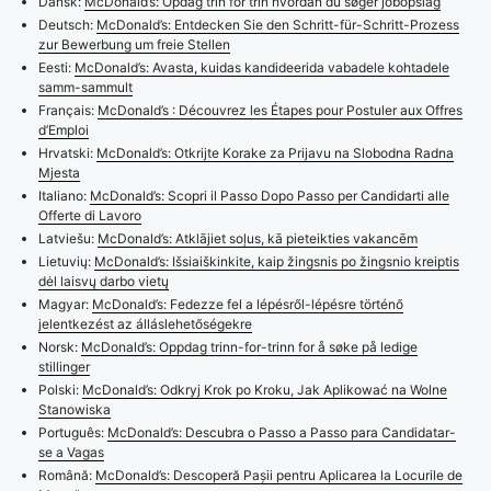
Dansk:
McDonald’s: Opdag trin for trin hvordan du søger jobopslag
Deutsch:
McDonald’s: Entdecken Sie den Schritt-für-Schritt-Prozess
zur Bewerbung um freie Stellen
Eesti:
McDonald’s: Avasta, kuidas kandideerida vabadele kohtadele
samm-sammult
Français:
McDonald’s : Découvrez les Étapes pour Postuler aux Offres
d’Emploi
Hrvatski:
McDonald’s: Otkrijte Korake za Prijavu na Slobodna Radna
Mjesta
Italiano:
McDonald’s: Scopri il Passo Dopo Passo per Candidarti alle
Offerte di Lavoro
Latviešu:
McDonald’s: Atklājiet soļus, kā pieteikties vakancēm
Lietuvių:
McDonald’s: Išsiaiškinkite, kaip žingsnis po žingsnio kreiptis
dėl laisvų darbo vietų
Magyar:
McDonald’s: Fedezze fel a lépésről-lépésre történő
jelentkezést az álláslehetőségekre
Norsk:
McDonald’s: Oppdag trinn-for-trinn for å søke på ledige
stillinger
Polski:
McDonald’s: Odkryj Krok po Kroku, Jak Aplikować na Wolne
Stanowiska
Português:
McDonald’s: Descubra o Passo a Passo para Candidatar-
se a Vagas
Română:
McDonald’s: Descoperă Pașii pentru Aplicarea la Locurile de