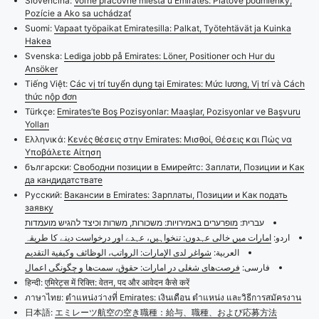
Slovenčina:
Voľné pracovné miesta u Emirates: Platové podmienky,
Pozície a Ako sa uchádzať
Suomi:
Vapaat työpaikat Emiratesilla: Palkat, Työtehtävät ja Kuinka
Hakea
Svenska:
Lediga jobb på Emirates: Löner, Positioner och Hur du
Ansöker
Tiếng Việt:
Các vị trí tuyển dụng tại Emirates: Mức lương, Vị trí và Cách
thức nộp đơn
Türkçe:
Emirates’te Boş Pozisyonlar: Maaşlar, Pozisyonlar ve Başvuru
Yolları
Ελληνικά:
Κενές θέσεις στην Emirates: Μισθοί, Θέσεις και Πώς να
Υποβάλετε Αίτηση
български:
Свободни позиции в Емирейтс: Заплати, Позиции и Как
да кандидатствате
Русский:
Вакансии в Emirates: Зарплаты, Позиции и Как подать
заявку
עברית:
מופרערים באמירויות: משכורות, משרות וכיצד להגיש מועמדות
اردو:
امارات میں خالی عہدوں: تنخواہیں، عہدے اور درخواست دینے کا طریقہ
العربية:
شواغر لدى الإمارات: الرواتب، الوظائف وكيفية التقديم
فارسی:
فرصت‌های شغلی در امارات: حقوق، سمت‌ها و چگونگی اعمال
हिन्दी:
एमिरेट्स में रिक्ति: वेतन, पद और आवेदन कैसे करें
ภาษาไทย:
ตำแหน่งว่างที่ Emirates: เงินเดือน ตำแหน่ง และวิธีการสมัครงาน
日本語:
エミレーツ航空の空き職種：給与、職種、および応募方法