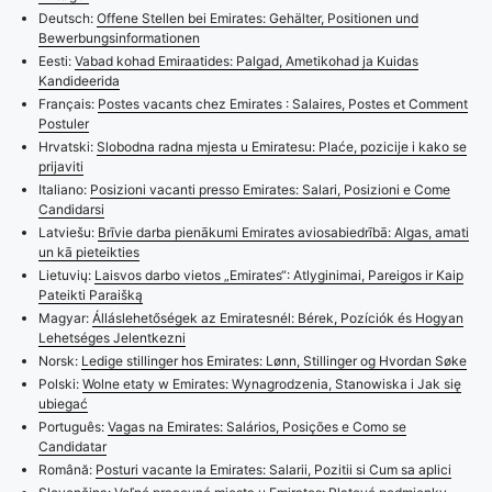
Deutsch:
Offene Stellen bei Emirates: Gehälter, Positionen und
Bewerbungsinformationen
Eesti:
Vabad kohad Emiraatides: Palgad, Ametikohad ja Kuidas
Kandideerida
Français:
Postes vacants chez Emirates : Salaires, Postes et Comment
Postuler
Hrvatski:
Slobodna radna mjesta u Emiratesu: Plaće, pozicije i kako se
prijaviti
Italiano:
Posizioni vacanti presso Emirates: Salari, Posizioni e Come
Candidarsi
Latviešu:
Brīvie darba pienākumi Emirates aviosabiedrībā: Algas, amati
un kā pieteikties
Lietuvių:
Laisvos darbo vietos „Emirates“: Atlyginimai, Pareigos ir Kaip
Pateikti Paraišką
Magyar:
Álláslehetőségek az Emiratesnél: Bérek, Pozíciók és Hogyan
Lehetséges Jelentkezni
Norsk:
Ledige stillinger hos Emirates: Lønn, Stillinger og Hvordan Søke
Polski:
Wolne etaty w Emirates: Wynagrodzenia, Stanowiska i Jak się
ubiegać
Português:
Vagas na Emirates: Salários, Posições e Como se
Candidatar
Română:
Posturi vacante la Emirates: Salarii, Pozitii si Cum sa aplici