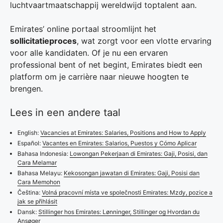
luchtvaartmaatschappij wereldwijd toptalent aan.
Emirates’ online portaal stroomlijnt het
sollicitatieproces
, wat zorgt voor een vlotte ervaring
voor alle kandidaten. Of je nu een ervaren
professional bent of net begint, Emirates biedt een
platform om je carrière naar nieuwe hoogten te
brengen.
Lees in een andere taal
English:
Vacancies at Emirates: Salaries, Positions and How to Apply
Español:
Vacantes en Emirates: Salarios, Puestos y Cómo Aplicar
Bahasa Indonesia:
Lowongan Pekerjaan di Emirates: Gaji, Posisi, dan
Cara Melamar
Bahasa Melayu:
Kekosongan jawatan di Emirates: Gaji, Posisi dan
Cara Memohon
Čeština:
Volná pracovní místa ve společnosti Emirates: Mzdy, pozice a
jak se přihlásit
Dansk:
Stillinger hos Emirates: Lønninger, Stillinger og Hvordan du
Ansøger