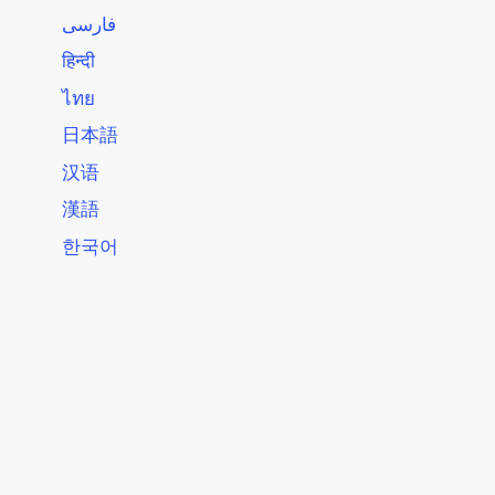
فارسی
हिन्दी
ไทย
日本語
汉语
漢語
한국어