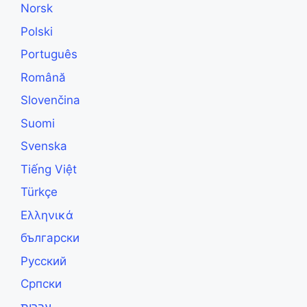
Norsk
Polski
Português
Română
Slovenčina
Suomi
Svenska
Tiếng Việt
Türkçe
Ελληνικά
български
Русский
Српски
עברית