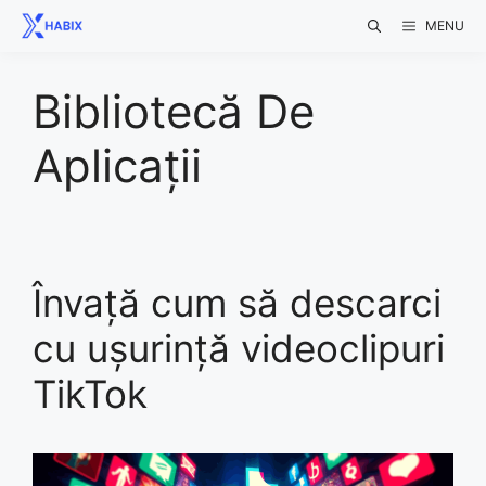
Skip
MENU
to
content
Bibliotecă De
Aplicații
Învață cum să descarci
cu ușurință videoclipuri
TikTok