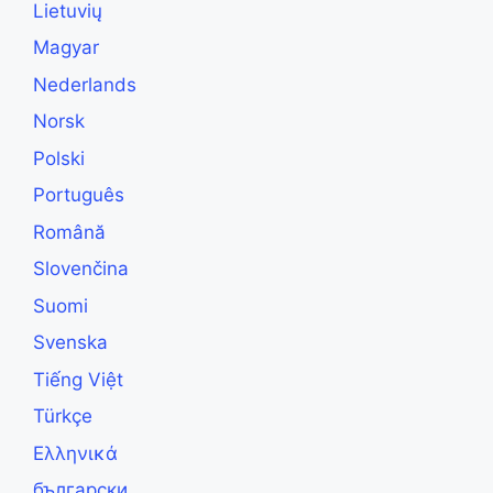
Lietuvių
Magyar
Nederlands
Norsk
Polski
Português
Română
Slovenčina
Suomi
Svenska
Tiếng Việt
Türkçe
Ελληνικά
български