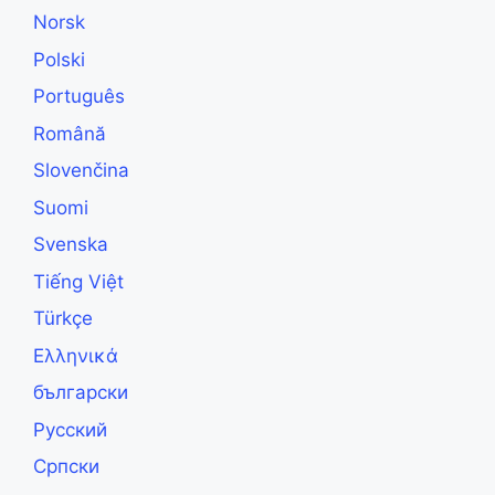
Norsk
Polski
Português
Română
Slovenčina
Suomi
Svenska
Tiếng Việt
Türkçe
Ελληνικά
български
Русский
Српски