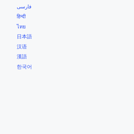
فارسی
हिन्दी
ไทย
日本語
汉语
漢語
한국어