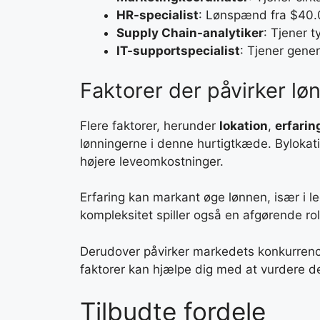
HR-specialist
: Lønspænd fra $40.0
Supply Chain-analytiker
: Tjener t
IT-supportspecialist
: Tjener gene
Faktorer der påvirker lø
Flere faktorer, herunder
lokation
,
erfarin
lønningerne i denne hurtigtkæde. Bylokati
højere leveomkostninger.
Erfaring kan markant øge lønnen, især i le
kompleksitet spiller også en afgørende ro
Derudover påvirker markedets konkurrence
faktorer kan hjælpe dig med at vurdere d
Tilbudte fordele