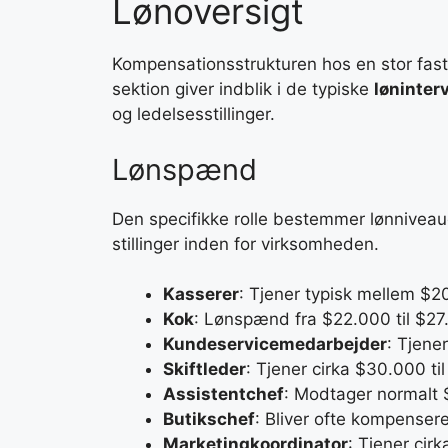
Lønoversigt
Kompensationsstrukturen hos en stor fastf
sektion giver indblik i de typiske
løninterv
og ledelsesstillinger.
Lønspænd
Den specifikke rolle bestemmer lønniveaue
stillinger inden for virksomheden.
Kasserer
: Tjener typisk mellem $2
Kok
: Lønspænd fra $22.000 til $27
Kundeservicemedarbejder
: Tjene
Skiftleder
: Tjener cirka $30.000 ti
Assistentchef
: Modtager normalt $
Butikschef
: Bliver ofte kompense
Marketingkoordinator
: Tjener cir