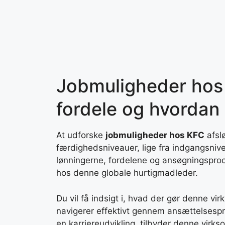
Skip
to
content
Jobmuligheder hos 
fordele og hvordan
At udforske
jobmuligheder hos KFC
afslø
færdighedsniveauer, lige fra indgangsniveau
lønningerne, fordelene og ansøgningsproce
hos denne globale hurtigmadleder.
Du vil få indsigt i, hvad der gør denne vi
navigerer effektivt gennem ansættelsespr
en karriereudvikling, tilbyder denne vir