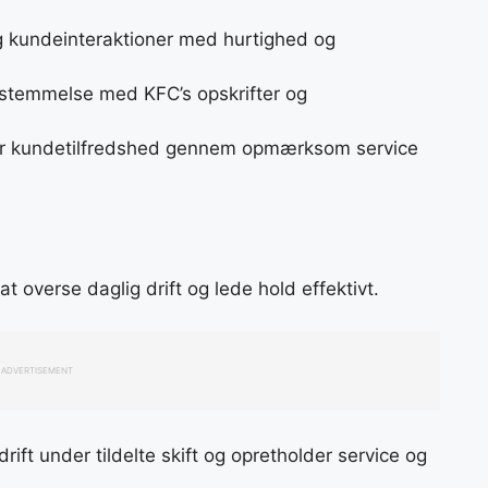
g kundeinteraktioner med hurtighed og
sstemmelse med KFC’s opskrifter og
rer kundetilfredshed gennem opmærksom service
t overse daglig drift og lede hold effektivt.
ADVERTISEMENT
rift under tildelte skift og opretholder service og