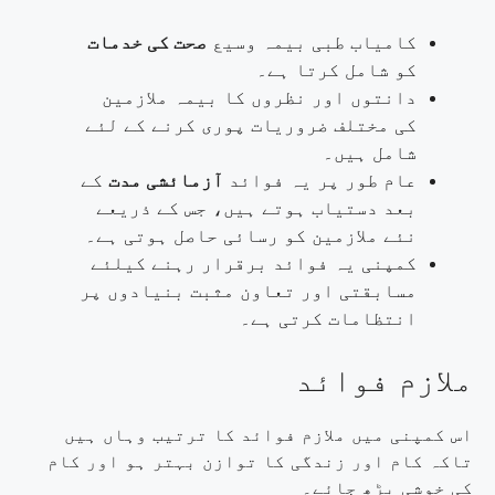
کامیاب طبی بیمہ وسیع
صحت کی خدمات
کو شامل کرتا ہے۔
دانتوں اور نظروں کا بیمہ ملازمین
کی مختلف ضروریات پوری کرنے کے لئے
شامل ہیں۔
عام طور پر یہ فوائد
آزمائشی مدت
کے
بعد دستیاب ہوتے ہیں، جس کے ذریعے
نئے ملازمین کو رسائی حاصل ہوتی ہے۔
کمپنی یہ فوائد برقرار رہنے کیلئے
مسابقتی اور تعاون مثبت بنیادوں پر
انتظامات کرتی ہے۔
ملازم فوائد
اس کمپنی میں ملازم فوائد کا ترتیب وہاں ہیں
تاکہ کام اور زندگی کا توازن بہتر ہو اور کام
کی خوشی بڑھ جائے۔