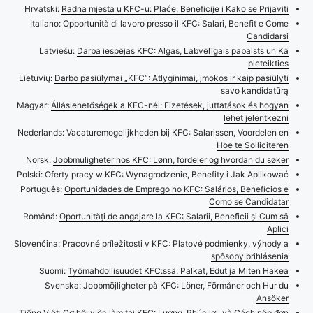
Hrvatski:
Radna mjesta u KFC-u: Plaće, Beneficije i Kako se Prijaviti
Italiano:
Opportunità di lavoro presso il KFC: Salari, Benefit e Come
Candidarsi
Latviešu:
Darba iespējas KFC: Algas, Labvēlīgais pabalsts un Kā
pieteikties
Lietuvių:
Darbo pasiūlymai „KFC“: Atlyginimai, įmokos ir kaip pasiūlyti
savo kandidatūrą
Magyar:
Álláslehetőségek a KFC-nél: Fizetések, juttatások és hogyan
lehet jelentkezni
Nederlands:
Vacaturemogelijkheden bij KFC: Salarissen, Voordelen en
Hoe te Solliciteren
Norsk:
Jobbmuligheter hos KFC: Lønn, fordeler og hvordan du søker
Polski:
Oferty pracy w KFC: Wynagrodzenie, Benefity i Jak Aplikować
Português:
Oportunidades de Emprego no KFC: Salários, Benefícios e
Como se Candidatar
Română:
Oportunități de angajare la KFC: Salarii, Beneficii și Cum să
Aplici
Slovenčina:
Pracovné príležitosti v KFC: Platové podmienky, výhody a
spôsoby prihlásenia
Suomi:
Työmahdollisuudet KFC:ssä: Palkat, Edut ja Miten Hakea
Svenska:
Jobbmöjligheter på KFC: Löner, Förmåner och Hur du
Ansöker
Tiếng Việt:
Cơ hội việc làm tại KFC: Lương, Phúc lợi, và Cách nộp đơn