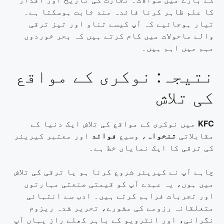
کا علم ظاہر کرنا فائدہ مند ثابت ہوسکتا ہے۔
تیار ہوجائیے کہ آپ کیسے تناو اور تیز ترقی
والے ماحولات میں کام کرتے ہیں کہ بحر خوردوں
مہم میں اہم ہیں۔
نتیجہ: نوکری کے مواقع
کی تلاش
KFC
میں نوکری کے مواقع کی تلاش ایک دنیا کے
مقابلاتی
تنخواہ
، وسیع
فوائد
اور معتبر کیریئر
کی ترقی کا ایک نمایاں خط ہے۔
چاہے آپ نے کیریئر شروع کرنا ہو یا ترقی کی تلاش
میں ہوں، یہ عہدے آپ کو قیمتی صنعتی مہارتوں
اور تجربات فراہم کرتے ہیں۔ ادب سے انتہائی
متعلقانہ رزومے کی مشورے، تحریر شدہ ریزوم
نگرانی، اور انٹرویو کے باہر کھلے راز یہاں آپ