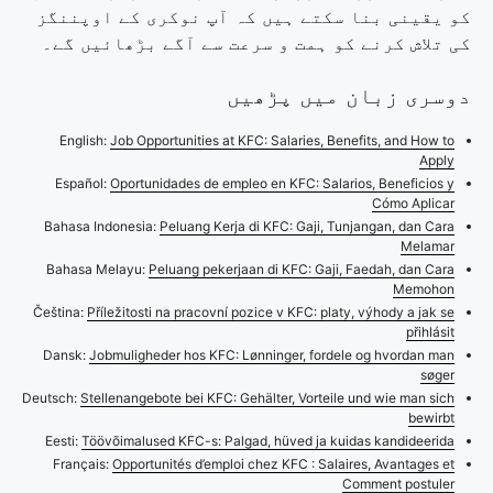
کو یقینی بنا سکتے ہیں کہ آپ نوکری کے اوپننگز
کی تلاش کرنے کو ہمت و سرعت سے آگے بڑھائیں گے۔
دوسری زبان میں پڑھیں
English:
Job Opportunities at KFC: Salaries, Benefits, and How to
Apply
Español:
Oportunidades de empleo en KFC: Salarios, Beneficios y
Cómo Aplicar
Bahasa Indonesia:
Peluang Kerja di KFC: Gaji, Tunjangan, dan Cara
Melamar
Bahasa Melayu:
Peluang pekerjaan di KFC: Gaji, Faedah, dan Cara
Memohon
Čeština:
Příležitosti na pracovní pozice v KFC: platy, výhody a jak se
přihlásit
Dansk:
Jobmuligheder hos KFC: Lønninger, fordele og hvordan man
søger
Deutsch:
Stellenangebote bei KFC: Gehälter, Vorteile und wie man sich
bewirbt
Eesti:
Töövõimalused KFC-s: Palgad, hüved ja kuidas kandideerida
Français:
Opportunités d’emploi chez KFC : Salaires, Avantages et
Comment postuler