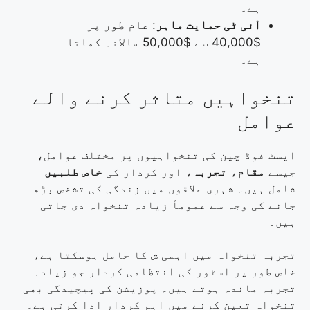
ہے۔
آئی ٹی حمایت ماہر
: عام طور پر
$40,000 سے $50,000 سالانہ کماتا
ہے۔
تنخواہیں متاثر کرنے والے
عوامل
ایسٹ فوڈ چین کی تنخواہیوں پر مختلف عوامل،
جیسے
مقام
،
تجربہ
، اور کردار کی
خاص طلبیں
شامل ہیں۔ شہری علاقوں میں زندگی کی تشخص بڑھ
جانے کی وجہ سے عموماً زیادہ تنخواہ دی جاتی
ہیں۔
تجربہ تنخواہ میں اہمی ش کا حامل ہوسکتا ہے،
خاص طور پر اسٹور کی انتظامی کردار جو زیادہ
تجربہ ماندہ ہوتے ہیں۔ پوزیشن کی پیچیدگی بھی
تنخواہ تعین کرنے میں اہم کردار ادا کرتی ہے۔