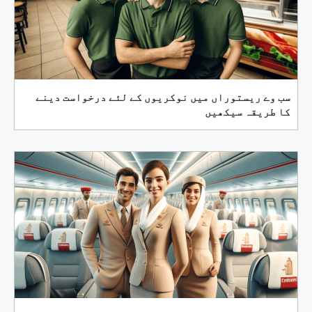
سب وے ریستوراں میں نوکریوں کے لئے درخواست دینے
کا طریقہ سیکھیں