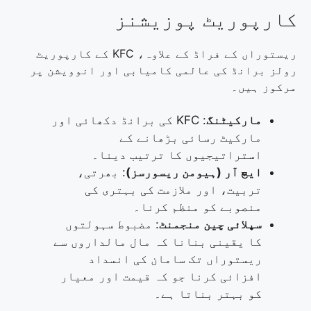
کارپوریٹ پوزیشنز
ریستوراں کے فراڈ کے علاوہ، KFC کے کارپوریٹ
رولز برانڈ کی عالمی کامیابی اور انوویشن پر
مرکوز ہیں۔
مارکیٹنگ
: KFC کی برانڈ دکھائی اور
مارکیٹ رسائی بڑھانے کے
استراتیجیوں کا ترتیب دینا۔
ایچ آر (ہیومن ریسورسز)
: بھرتی،
تربیت، اور ملازمت کی بہتری کی
منصوبے کو منظم کرنا۔
سپلائی چین منجمنٹ
: مضبوط سہولتوں
کا یقینی بنانا کہ مال مالداروں سے
ریستوراں تک سامان کی انسداد
افزائی کرنا جو کہ قیمت اور معیار
کو بہتر بناتا ہے۔