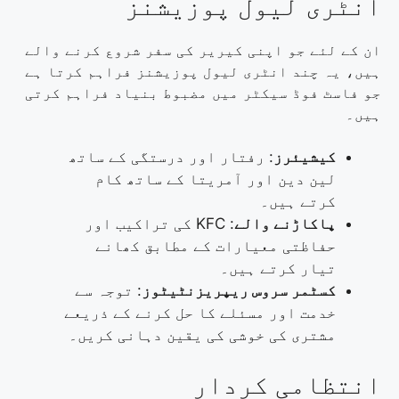
انٹری لیول پوزیشنز
ان کے لئے جو اپنی کیریر کی سفر شروع کرنے والے
ہیں، یہ چند انٹری لیول پوزیشنز فراہم کرتا ہے
جو فاسٹ فوڈ سیکٹر میں مضبوط بنیاد فراہم کرتی
ہیں۔
کیشیئرز
: رفتار اور درستگی کے ساتھ
لین دین اور آمریتا کے ساتھ کام
کرتے ہیں۔
پاکاڑنے والے
: KFC کی تراکیب اور
حفاظتی معیارات کے مطابق کھانے
تیار کرتے ہیں۔
کسٹمر سروس ریپریزنٹیٹوز
: توجہ سے
خدمت اور مسئلے کا حل کرنے کے ذریعے
مشتری کی خوشی کی یقین دہانی کریں۔
انتظامی کردار