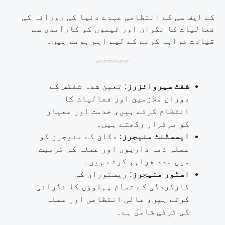
کے ایف سی کے انتظامی عہدے دنیا کی روزانہ کی
فعالیات کا نگران اور ٹیموں کو کارآمدی سے
قیادت فراہم کرنے کے لیے اہم ہوتے ہیں۔
ADVERTISEMENT
شفٹ سپروائزرز
: تعین شدہ شفٹس کے
دوران ملازمین اور فعالیات کا
انتظام کرتے ہیں، خدمت اور معیار
کو برقرار رکھتے ہیں۔
ایسسٹنٹ منیجرز
: دکان کے منیجرز کو
عملی ذمہ داریوں اور عملہ کی تربیت
میں مدد فراہم کرتے ہیں۔
اسٹور منیجرز
: ریستوراں کی
کارکردگی کے تمام پہلوؤں کا نگرانی
کرتے ہیں، مالی انتظامی اور عملہ
کی ترقی شامل ہے۔