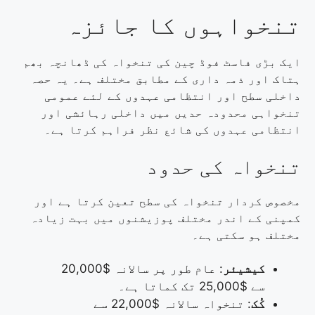
تنخواہوں کا جائزہ
ایک بڑی فاسٹ فوڈ چین کی تنخواہ کی ڈھانچہ بھم
ہتاک اور ذمہ داری کے مطابق مختلف ہے۔ یہ حصہ
داخلی سطح اور انتظامی عہدوں کے لئے عمومی
تنخواہی محدودہ حدیں میں داخلی رہائشی اور
انتظامی عہدوں کی شائع نظر فراہم کرتا ہے۔
تنخواہ کی حدود
مخصوص کردار تنخواہ کی سطح تعین کرتا ہے اور
کمپنی کے اندر مختلف پوزیشنوں میں بہت زیادہ
مختلف ہو سکتی ہے۔
کیشیئر
: عام طور پر سالانہ $20,000
سے $25,000 تک کماتا ہے۔
کُک
: تنخواہ سالانہ $22,000 سے