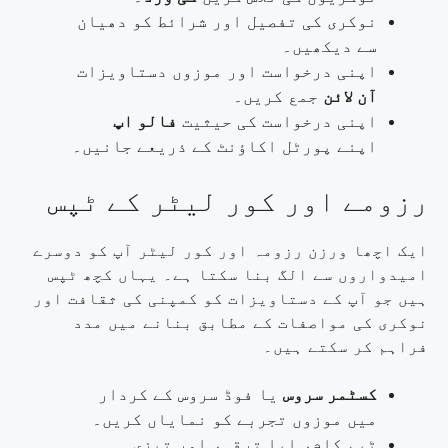
نوکری کی تفصیل اور شرائط کو دھیان
سے دیکھیں۔
اپنی درخواست اور موزوں دستاویزات
آن لائن
جمع کریں۔
اپنی درخواست کی حیثیت
فالو اپ
اپنے پورٹل اکاؤنٹ کے ذریعے جانیں۔
رزومے اور کور لیٹر کے ٹپس
ایک اچھا ورزن رزومہ اور کور لیٹر آپ کو دوسرے
امیدواروں سے الگ بنا سکتا ہے۔ یہاں کچھ ٹپس
ہیں جو آپ کے دستاویزات کو کمپنی کی ثقافت اور
نوکری کی مواصفات کے مطابق بنانے میں مدد
فراہم کر سکتے ہیں۔
کسٹمر سروس
یا فوڈ سروس کے کردار
میں موزوں تجربے کو نمایاں کریں۔
ٹیم کام، ابا ترقی، اور تیزی