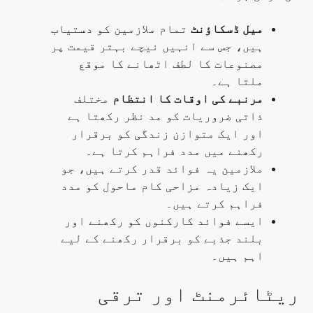
میل ڈسکاؤنٹ
تمام ملازمین کو دستیاب
ہیں، جس سے انہیں نیچے بہتر قیمت پر
مصنوعات کا لطف اٹھانے کا موقع
ملتا ہے۔
مرنبے کی اوقات کا انتظام
مختلف
ذاتی ضروریات کو مد نظر رکھتا ہے
اور ایک متوازن زندگی کو برقرار
رکھنے میں مدد فراہم کرتا ہے۔
ملازمین یہ فوائد قدر کرتے ہیں، جو
ایک زیادہ مزاحی کام ماحول کو مدد
فراہم کرتے ہیں۔
ایسے فوائد کارکنوں کو رکھنے اور
بلند جذبے کو برقرار رکھنے کے لیے
اہم ہیں۔
ریٹائرمنٹ اور ترقی