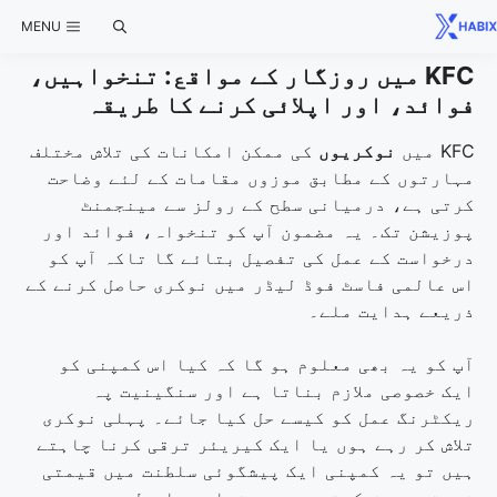
Ski
MENU
t
conten
KFC میں روزگار کے مواقع: تنخواہیں،
فوائد، اور اپلائی کرنے کا طریقہ
KFC میں
نوکریوں
کی ممکن امکانات کی تلاش مختلف
مہارتوں کے مطابق موزوں مقامات کے لئے وضاحت
کرتی ہے، درمیانی سطح کے رولز سے مینجمنٹ
پوزیشن تک۔ یہ مضمون آپ کو تنخواہ، فوائد اور
درخواست کے عمل کی تفصیل بتائے گا تاکہ آپ کو
اس عالمی فاسٹ فوڈ لیڈر میں نوکری حاصل کرنے کے
ذریعے ہدایت ملے۔
آپ کو یہ بھی معلوم ہو گا کہ کیا اس کمپنی کو
ایک خصوصی ملازم بناتا ہے اور سنگینیت پہ
ریکٹرنگ عمل کو کیسے حل کیا جائے۔ پہلی نوکری
تلاش کر رہے ہوں یا ایک کیریئر ترقی کرنا چاہتے
ہیں تو یہ کمپنی ایک پیشگوئی سلطنت میں قیمتی