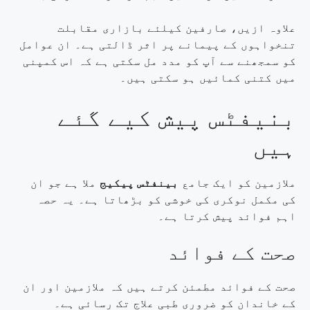
علاوہ ازیں، صارفین کیلئے بازاری مقابلت
تنخواہوں کے پیمانے پر اثر ڈالتی ہے۔ ان عوامل
کو سمجھنے سے آپ کو مدد مل سکتی ہے کہ اس کمپنی
میں کتنی کمائیں ہو سکتی ہیں۔
بنیفٹس پیش کیے گئے
ہیں
ملازمین کو ایک جامع
بینفٹس پیکیج
ملا ہے جو ان
کی مکمل نوکری کی خوشی کو بڑھاتا ہے۔ یہ حصہ
اہم فوائد پیش کرتا ہے۔
صحت کے فوائد
صحت کے فوائد مطمئن کرتے ہیں کہ ملازمین اور ان
کے خاندان کو ضروری طبی علاج تک رسائی ہے۔