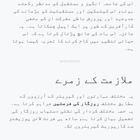
اس کی جامعہ انگیز و مستقبل کو مدنظر رکھتے
ہوئے، اس کیتمکین اور مستقبلیت کو بڑھانے کی
جدوجہد اور پرورش عاطی مشرکت ان کو مخفی
کارآفرین کے طور پر ایک اپیل چمکاتا ہے۔ یہ
جائزہ اس بات کی جانچ پڑتال کرتا ہے کہ اس
حیاتی تنظیم میں کام کرنے کا تجربہ کیسا ہوتا
ہے۔
ADVERTISEMENT
ملازمت کے زمرے
یہ مختلف مہارتوں اور کیریئر کے آرزووں کے
مطابق مختلف
روزگار کی فرصتیں
فراہم کرتا ہے۔
یہ حصہ مختلف کردار کی نقلی دستیاب روزگار کی
تفصیل بیان کرتا ہے، ساتھ ہی فرنٹ لائن پوزیشنز
سے کارپوریٹ کیریئروں تک۔