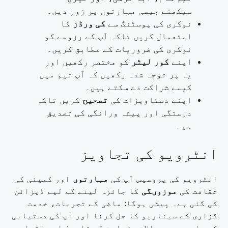
سیکھنے جیسی مہارتوں پر زور دیں۔
نوکری کی پوسٹنگ سے
کی ورڈز
کا
استعمال کریں تاکہ آپ کے رزومے کو
نوکری کی ضروریات کے مطابق کریں۔
اپنے
کور لیٹر
کو مختصر رکھیں اور
یہ پر توجہ شدہ رکھیں کہ آپ ٹیم میں
کیسے شراکت دے سکتے ہیں۔
اپنے دستاویزات کی
تصحیح
کریں تاکہ
درستگی اور پیشہ ورانگی کی تصدیق
ہو۔
انٹرویو کی تجاویز
انٹرویو کی پروسیس آپ کی
مہارتوں
اور کمپنی کی
ثقافت کی
موزوںگی
کا جائزہ لینے کے لیے ڈیزائن
کی گئی ہے۔ پیشی ہوگا: ماضی کے تجربات، خدمت
گزاری کے سیناریو کا حل کرنا اور آپ کی دستیابی
کے بارے میں سوالات۔ تجارت کی تاریخ اور اقدار