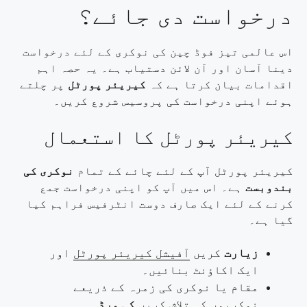
درخواست دی جائے؟
اس عالمی تیز فوڈ چین کی نوکری کے لئے درخواست
دینا آسان اور آن لائن دستیاب ہے۔ یہ حصہ اہم
اقدامات بیان کرتا ہے کہ
کیریئر پورٹل
پر چلتے
ہوئے اپنی درخواست کی پروسیس شروع کریں۔
کیریئر پورٹل کا استعمال
کیریئر پورٹل آپ کے لئے چائے کے تمام
نوکری کی
بندوبست
ہے۔ اس میں آپ کو اپنی درخواست جمع
کرنے کے لئے ایک صارف دوست انٹرفیس فراہم کیا
گیا ہے۔
زیارت
کریں
آفیشل کیریئر پورٹل
اور
ایک اکاؤنٹ بنائیں۔
مقام یا نوکری کی زمرہ کے ذریعے
نوکریوں کی تلاش کریں
کی ورڈ
۔