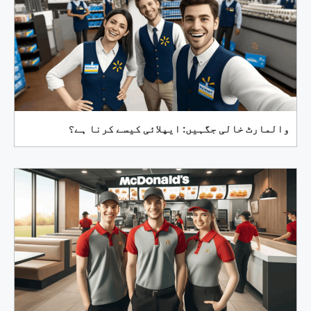
والمارٹ خالی جگہیں: ایپلائی کیسے کرنا ہے؟