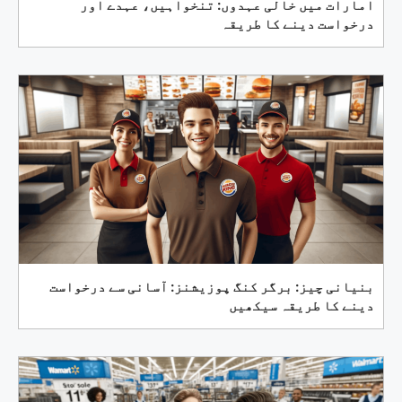
امارات میں خالی عہدوں: تنخواہیں، عہدے اور
درخواست دینے کا طریقہ
بنیانی چیز: برگر کنگ پوزیشنز: آسانی سے درخواست
دینے کا طریقہ سیکھیں