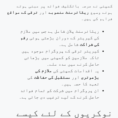
کمپنی نے عرصہ باتکلیف فوائد پر مبنی ہوتے
ہوئے وسیع
ریٹائرمنٹ منصوبے
اور
ترقی کے مواقع
فراہم کی ہیں۔
ریٹائرمنٹ پلان شامل ہے جس میں ملازم
کی کیریئر کے دوران بڑھتی ہوئی
رقم
کی شراکت
شامل ہے۔
کیریئر ترقی کے پروگرام موجود ہیں
تاکہ ملازمین کو کمپنی میں بڑھائی
حاصل کرنے میں مدد ملے۔
یہ اقدامات کمپنی کی
ملازم کی
بڑھوتری
اور
مستقبل کی حفاظت
کی
تعہد کا حصہ ہیں۔
ان پروگرام میں شرکت کو تمام فوائد
حاصل کرنے کے لیے ترغیب دی جاتی ہے۔
نوکریوں کے لئے کیسے