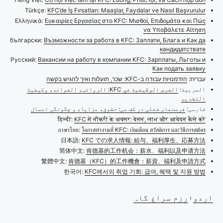
Türkçe:
KFC’de İş Fırsatları: Maaşlar, Faydalar ve Nasıl Başvurulur
Ελληνικά:
Ευκαιρίες Εργασίας στο KFC: Μισθοί, Επιδομάτα και Πώς
να Υποβάλετε Αίτηση
български:
Възможности за работа в KFC: Заплати, Блага и Как да
кандидатствате
Русский:
Вакансии на работу в компании KFC: Зарплаты, Льготы и
Как подать заявку
עברית:
הזדמנויות עבודה ב-KFC: שכר, תועלות ואיך להגיש בקשה
العربية:
الفرص الوظيفية في KFC: الرواتب، الفوائد، وكيفية
التقديم
فارسی:
فرصت‌های شغلی در کف سی: حقوق، مزایا، و چگونگی اعمال
हिन्दी:
KFC में नौकरी के अवसर: वेतन, लाभ और आवेदन कैसे करें
ภาษาไทย:
โอกาสทำงานที่ KFC: เงินเดือน สวัสดิการ และวิธีการสมัคร
日本語:
KFC での求人情報: 給与、福利厚生、応募方法
简体中文:
肯德基的工作机会：薪水、福利以及申请方法
繁體中文:
肯德基（KFC）的工作機會：薪資、福利及申請方式
한국어:
KFC에서의 취업 기회: 급여, 혜택 및 지원 방법
اردو
رزم سراغ گاہ
›