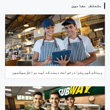
متعلقہ مضامین
وینڈی کیریئر: درخواست دینے کے لیے مراحل سیکھیں