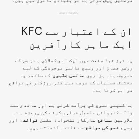
فرصتیں پیش کرتی ہے جو بنیادی ماحول میں ہیں۔
ADVERTISEMENT
ان کے اعتبار سے KFC
ایک ماہر کارآفرین
یہ تیز فوڈ صنعت میں ایک اہم کھلاڑی ہے، جس کے
روشن فضاؤ اور وسیع عالمی موجودگی کے لیے
معروف ہے۔ ہزاروں
عالمی جگہوں
کے ساتھ، یہ
مختلف فعلیات کے عرصے میں کئی روزگار کی مواقع
فراہم کرتا ہے۔
یہ کمپنی تنوع کی برآمد کرتی ہے اور ساتھ رہنے
والے کاروائی ماحول فراہم کرنے کی پرعزم ہے۔
ملازمین
منافع
سازگار تنخواہ، مکمل
فوائد
، اور
وسیع
نمو کی مواقع
سے فائدہ اٹھاتے ہیں۔