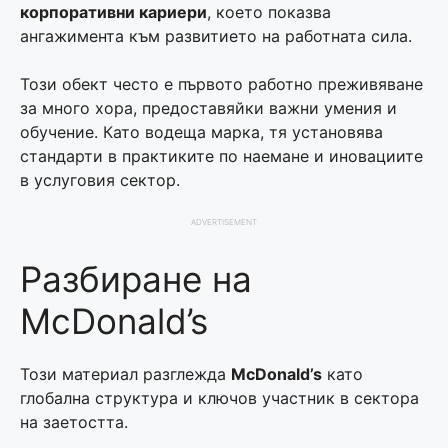
корпоративни кариери
, което показва
ангажимента към развитието на работната сила.
Този обект често е първото работно преживяване
за много хора, предоставяйки важни умения и
обучение. Като водеща марка, тя установява
стандарти в практиките по наемане и иновациите
в услуговия сектор.
ADVERTISEMENT
Разбиране на
McDonald’s
Този материал разглежда
McDonald’s
като
глобална структура и ключов участник в сектора
на заетостта.