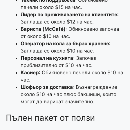
Техник по поддръжка
: Обикновено
печели около $15 на час.
Лидер по преживяването на клиентите
:
Заплаща се около $12 на час.
Бариста (McCafé)
: Обикновено започва
от около $10 на час.
Оператор на кола за бързо хранене
:
Заплаща се около $10 на час.
Персонал на кухнята
: Започва
приблизително от $10 на час.
Касиер
: Обикновено печели около $10 на
час.
Шофьор за доставка
: Възнаграждение
около $10 на час плюс бакшиши, които
могат да варират значително.
Пълен пакет от ползи