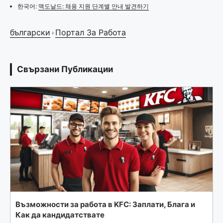
한국어:
맥도날드: 채용 지원 단계별 안내 발견하기
български
Портал За Работа
›
Свързани Публикации
Възможности за работа в KFC: Заплати, Блага и
Как да кандидатствате