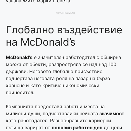
узнаваемите марки в света.
ADVERTISEMENT
Глобално въздействие
на McDonald’s
McDonald’s
е значителен работодател с обширна
мрежа от обекти, разпростряла се над над 100
държави. Неговото глобално присъствие
подчертава неговата роля на пазар на бързо
хранене и като критичен икономически
приносител.
Компанията предоставя работни места на
милиони души, подчертавайки нейната
значимост
като работодател. Разнообразните кариерни
пътища варират от
половин работен ден
до цели