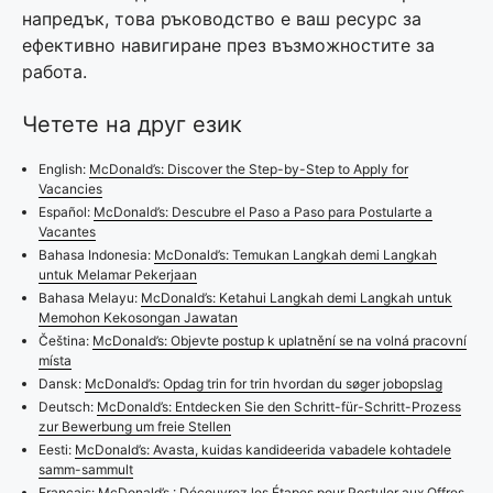
напредък, това ръководство е ваш ресурс за
ефективно навигиране през възможностите за
работа.
Четете на друг език
English:
McDonald’s: Discover the Step-by-Step to Apply for
Vacancies
Español:
McDonald’s: Descubre el Paso a Paso para Postularte a
Vacantes
Bahasa Indonesia:
McDonald’s: Temukan Langkah demi Langkah
untuk Melamar Pekerjaan
Bahasa Melayu:
McDonald’s: Ketahui Langkah demi Langkah untuk
Memohon Kekosongan Jawatan
Čeština:
McDonald’s: Objevte postup k uplatnění se na volná pracovní
místa
Dansk:
McDonald’s: Opdag trin for trin hvordan du søger jobopslag
Deutsch:
McDonald’s: Entdecken Sie den Schritt-für-Schritt-Prozess
zur Bewerbung um freie Stellen
Eesti:
McDonald’s: Avasta, kuidas kandideerida vabadele kohtadele
samm-sammult
Français:
McDonald’s : Découvrez les Étapes pour Postuler aux Offres