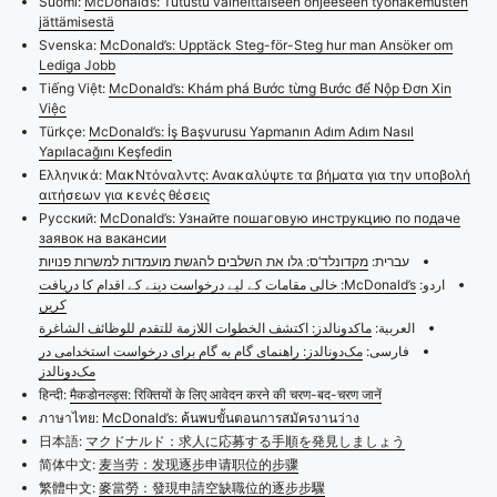
Suomi:
McDonald’s: Tutustu vaiheittaiseen ohjeeseen työhakemusten
jättämisestä
Svenska:
McDonald’s: Upptäck Steg-för-Steg hur man Ansöker om
Lediga Jobb
Tiếng Việt:
McDonald’s: Khám phá Bước từng Bước để Nộp Đơn Xin
Việc
Türkçe:
McDonald’s: İş Başvurusu Yapmanın Adım Adım Nasıl
Yapılacağını Keşfedin
Ελληνικά:
ΜακΝτόναλντς: Ανακαλύψτε τα βήματα για την υποβολή
αιτήσεων για κενές θέσεις
Русский:
McDonald’s: Узнайте пошаговую инструкцию по подаче
заявок на вакансии
עברית:
מקדונלד’ס: גלו את השלבים להגשת מועמדות למשרות פנויות
اردو:
McDonald’s: خالی مقامات کے لیے درخواست دینے کے اقدام کا دریافت
کریں
العربية:
ماكدونالدز: اكتشف الخطوات اللازمة للتقدم للوظائف الشاغرة
فارسی:
مک‌دونالدز: راهنمای گام به گام برای درخواست استخدامی در
مک‌دونالدز
हिन्दी:
मैकडोनल्ड्स: रिक्तियों के लिए आवेदन करने की चरण-बद-चरण जानें
ภาษาไทย:
McDonald’s: ค้นพบขั้นตอนการสมัครงานว่าง
日本語:
マクドナルド：求人に応募する手順を発見しましょう
简体中文:
麦当劳：发现逐步申请职位的步骤
繁體中文:
麥當勞：發現申請空缺職位的逐步步驟