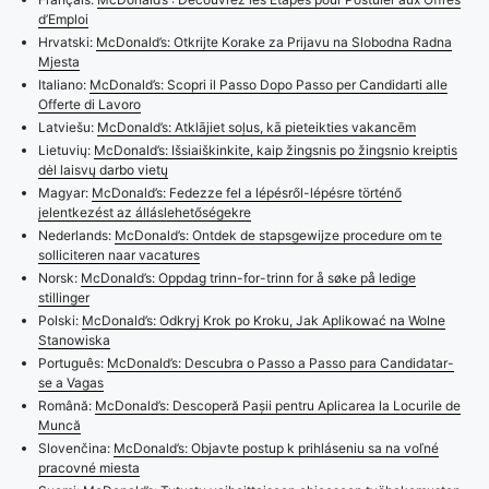
d’Emploi
Hrvatski:
McDonald’s: Otkrijte Korake za Prijavu na Slobodna Radna
Mjesta
Italiano:
McDonald’s: Scopri il Passo Dopo Passo per Candidarti alle
Offerte di Lavoro
Latviešu:
McDonald’s: Atklājiet soļus, kā pieteikties vakancēm
Lietuvių:
McDonald’s: Išsiaiškinkite, kaip žingsnis po žingsnio kreiptis
dėl laisvų darbo vietų
Magyar:
McDonald’s: Fedezze fel a lépésről-lépésre történő
jelentkezést az álláslehetőségekre
Nederlands:
McDonald’s: Ontdek de stapsgewijze procedure om te
solliciteren naar vacatures
Norsk:
McDonald’s: Oppdag trinn-for-trinn for å søke på ledige
stillinger
Polski:
McDonald’s: Odkryj Krok po Kroku, Jak Aplikować na Wolne
Stanowiska
Português:
McDonald’s: Descubra o Passo a Passo para Candidatar-
se a Vagas
Română:
McDonald’s: Descoperă Pașii pentru Aplicarea la Locurile de
Muncă
Slovenčina:
McDonald’s: Objavte postup k prihláseniu sa na voľné
pracovné miesta