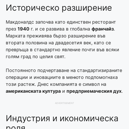
Историческо разширение
Макдоналдс започва като единствен ресторант
през
1940
г. и се развива в глобална
франчайз
.
Марката преживява бързо разширение във
втората половина на двадесетия век, като се
превръща в стандартно явление почти във всяки
голям град по целия свят.
Постоянното подчертаване на стандартизираните
операции и иновациите в менюто подпомогнаха
този растеж. Днес компанията е символ на
американската култура
и
предприемаческия дух
.
ADVERTISEMENT
Индустрия и икономическа
роля