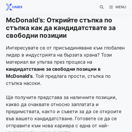
Skip
MENU
to
content
McDonald’s: Открийте стъпка по
стъпка как да кандидатствате за
свободни позиции
Интересувате се от присъединяване към глобален
лидер в индустрията на бързата храна? Този
материал ви упътва през процеса на
кандидатстване за свободни позиции в
McDonald’s
. Той предлага прости, стъпка по
стъпка насоки.
Ще получите представа за наличните позиции,
какво да очаквате относно заплатата и
предимствата, както и съвети за да се откроите
във вашето кандидатстване. Готовете се да се
отправите към нова кариера с една от най-