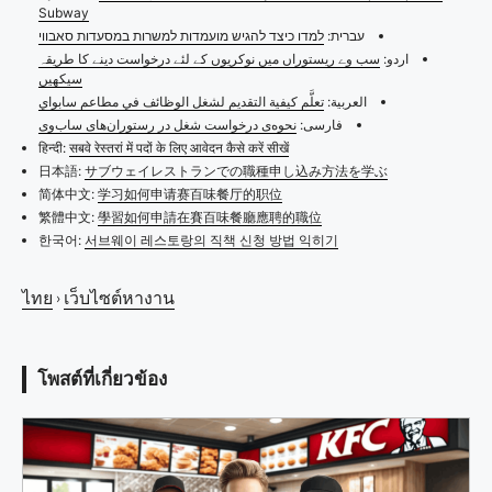
Subway
עברית:
למדו כיצד להגיש מועמדות למשרות במסעדות סאבווי
اردو:
سب وے ریستوراں میں نوکریوں کے لئے درخواست دینے کا طریقہ
سیکھیں
العربية:
تعلَّم كيفية التقديم لشغل الوظائف في مطاعم سابواي
فارسی:
نحوه‌ی درخواست شغل در رستوران‌های ساب‌وی
हिन्दी:
सबवे रेस्तरां में पदों के लिए आवेदन कैसे करें सीखें
日本語:
サブウェイレストランでの職種申し込み方法を学ぶ
简体中文:
学习如何申请赛百味餐厅的职位
繁體中文:
學習如何申請在賽百味餐廳應聘的職位
한국어:
서브웨이 레스토랑의 직책 신청 방법 익히기
ไทย
เว็บไซต์หางาน
›
โพสต์ที่เกี่ยวข้อง