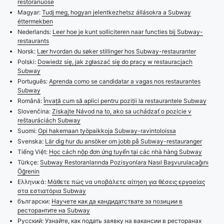
restoranuose
Magyar:
Tudj meg, hogyan jelentkezhetsz állásokra a Subway
éttermekben
Nederlands:
Leer hoe je kunt solliciteren naar functies bij Subway-
restaurants
Norsk:
Lær hvordan du søker stillinger hos Subway-restauranter
Polski:
Dowiedz się, jak zgłaszać się do pracy w restauracjach
Subway
Português:
Aprenda como se candidatar a vagas nos restaurantes
Subway
Română:
Învață cum să aplici pentru poziții la restaurantele Subway
Slovenčina:
Získajte Návod na to, ako sa uchádzať o pozície v
reštauráciách Subway
Suomi:
Opi hakemaan työpaikkoja Subway-ravintoloissa
Svenska:
Lär dig hur du ansöker om jobb på Subway-restauranger
Tiếng Việt:
Học cách nộp đơn ứng tuyển tại các nhà hàng Subway
Türkçe:
Subway Restoranlarında Pozisyonlara Nasıl Başvurulacağını
Öğrenin
Ελληνικά:
Μάθετε πώς να υποβάλετε αίτηση για θέσεις εργασίας
στα εστιατόρια Subway
български:
Научете как да кандидатствате за позиции в
ресторантите на Subway
Русский:
Узнайте, как подать заявку на вакансии в ресторанах