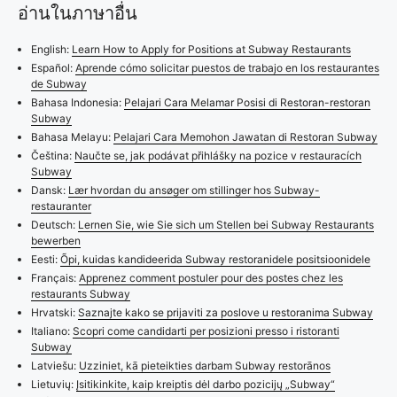
อ่านในภาษาอื่น
English:
Learn How to Apply for Positions at Subway Restaurants
Español:
Aprende cómo solicitar puestos de trabajo en los restaurantes
de Subway
Bahasa Indonesia:
Pelajari Cara Melamar Posisi di Restoran-restoran
Subway
Bahasa Melayu:
Pelajari Cara Memohon Jawatan di Restoran Subway
Čeština:
Naučte se, jak podávat přihlášky na pozice v restauracích
Subway
Dansk:
Lær hvordan du ansøger om stillinger hos Subway-
restauranter
Deutsch:
Lernen Sie, wie Sie sich um Stellen bei Subway Restaurants
bewerben
Eesti:
Õpi, kuidas kandideerida Subway restoranidele positsioonidele
Français:
Apprenez comment postuler pour des postes chez les
restaurants Subway
Hrvatski:
Saznajte kako se prijaviti za poslove u restoranima Subway
Italiano:
Scopri come candidarti per posizioni presso i ristoranti
Subway
Latviešu:
Uzziniet, kā pieteikties darbam Subway restorānos
Lietuvių:
Įsitikinkite, kaip kreiptis dėl darbo pozicijų „Subway“