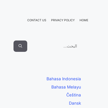
Ski
t
conten
CONTACT US
PRIVACY POLICY
HOME
Search
for:
Bahasa Indonesia
Bahasa Melayu
Čeština
Dansk