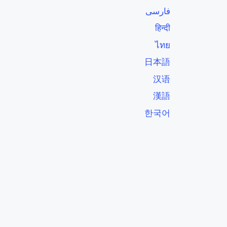
فارسی
हिन्दी
ไทย
日本語
汉语
漢語
한국어