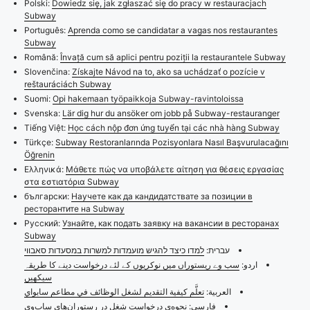
Polski:
Dowiedz się, jak zgłaszać się do pracy w restauracjach
Subway
Português:
Aprenda como se candidatar a vagas nos restaurantes
Subway
Română:
Învață cum să aplici pentru poziții la restaurantele Subway
Slovenčina:
Získajte Návod na to, ako sa uchádzať o pozície v
reštauráciách Subway
Suomi:
Opi hakemaan työpaikkoja Subway-ravintoloissa
Svenska:
Lär dig hur du ansöker om jobb på Subway-restauranger
Tiếng Việt:
Học cách nộp đơn ứng tuyển tại các nhà hàng Subway
Türkçe:
Subway Restoranlarında Pozisyonlara Nasıl Başvurulacağını
Öğrenin
Ελληνικά:
Μάθετε πώς να υποβάλετε αίτηση για θέσεις εργασίας
στα εστιατόρια Subway
български:
Научете как да кандидатствате за позиции в
ресторантите на Subway
Русский:
Узнайте, как подать заявку на вакансии в ресторанах
Subway
עברית:
למדו כיצד להגיש מועמדות למשרות במסעדות סאבווי
اردو:
سب وے ریستوراں میں نوکریوں کے لئے درخواست دینے کا طریقہ
سیکھیں
العربية:
تعلَّم كيفية التقديم لشغل الوظائف في مطاعم سابواي
فارسی:
نحوه‌ی درخواست شغل در رستوران‌های ساب‌وی