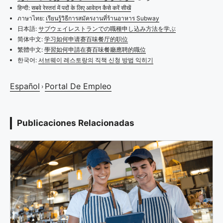
हिन्दी:
सबवे रेस्तरां में पदों के लिए आवेदन कैसे करें सीखें
ภาษาไทย:
เรียนรู้วิธีการสมัครงานที่ร้านอาหาร Subway
日本語:
サブウェイレストランでの職種申し込み方法を学ぶ
简体中文:
学习如何申请赛百味餐厅的职位
繁體中文:
學習如何申請在賽百味餐廳應聘的職位
한국어:
서브웨이 레스토랑의 직책 신청 방법 익히기
Español
Portal De Empleo
›
Publicaciones Relacionadas