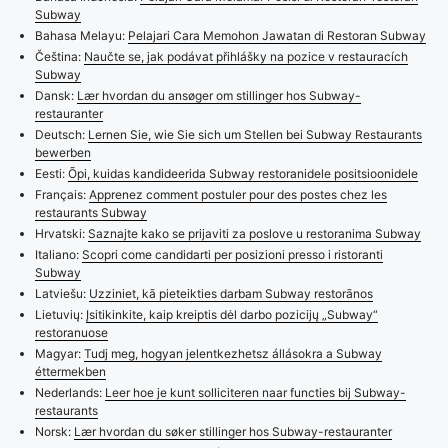
Subway
Bahasa Melayu:
Pelajari Cara Memohon Jawatan di Restoran Subway
Čeština:
Naučte se, jak podávat přihlášky na pozice v restauracích
Subway
Dansk:
Lær hvordan du ansøger om stillinger hos Subway-
restauranter
Deutsch:
Lernen Sie, wie Sie sich um Stellen bei Subway Restaurants
bewerben
Eesti:
Õpi, kuidas kandideerida Subway restoranidele positsioonidele
Français:
Apprenez comment postuler pour des postes chez les
restaurants Subway
Hrvatski:
Saznajte kako se prijaviti za poslove u restoranima Subway
Italiano:
Scopri come candidarti per posizioni presso i ristoranti
Subway
Latviešu:
Uzziniet, kā pieteikties darbam Subway restorānos
Lietuvių:
Įsitikinkite, kaip kreiptis dėl darbo pozicijų „Subway“
restoranuose
Magyar:
Tudj meg, hogyan jelentkezhetsz állásokra a Subway
éttermekben
Nederlands:
Leer hoe je kunt solliciteren naar functies bij Subway-
restaurants
Norsk:
Lær hvordan du søker stillinger hos Subway-restauranter