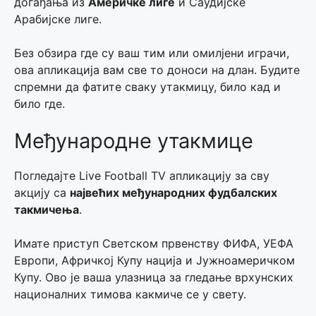
догађања из
Америчке лиге
и Саудијске
Арабијске лиге.
Без обзира где су ваш тим или омилјени играчи,
ова апликација вам све то доноси на длан. Будите
спремни да фатите сваку утакмицу, било кад и
било где.
Међународне утакмице
Погледајте Live Football TV апликацију за сву
акцију са
највећих међународних фудбалских
такмичења
.
Имате приступ Светском првенству ФИФА, УЕФА
Европи, Афричкој Купу нација и Јужноамеричком
Купу. Ово је ваша улазница за гледање врхунских
националних тимова какмиче се у свету.