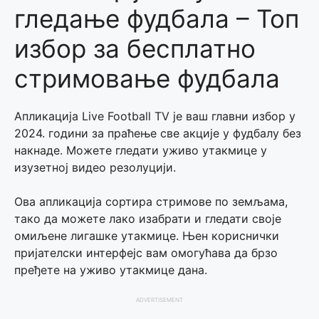
гледање фудбала – Топ
избор за бесплатно
стримовање фудбала
Апликација Live Football TV је ваш главни избор у
2024. години за праћење све акције у фудбалу без
накнаде. Можете гледати уживо утакмице у
изузетној видео резолуцији.
Ова апликација сортира стримове по земљама,
тако да можете лако изабрати и гледати своје
омиљене лигашке утакмице. Њен кориснички
пријателски интерфејс вам омогућава да брзо
пређете на уживо утакмице дана.
ADVERTISEMENT