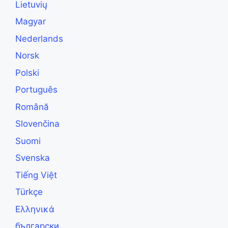
Lietuvių
Magyar
Nederlands
Norsk
Polski
Português
Română
Slovenčina
Suomi
Svenska
Tiếng Việt
Türkçe
Ελληνικά
български