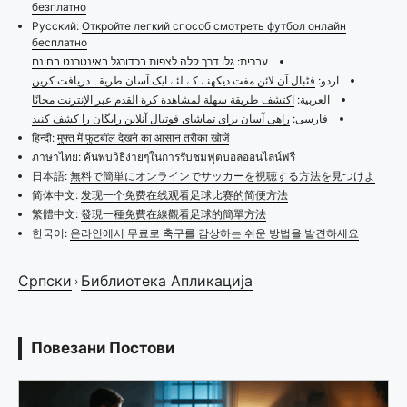
безплатно
Русский:
Откройте легкий способ смотреть футбол онлайн
бесплатно
עברית:
גלו דרך קלה לצפות בכדורגל באינטרנט בחינם
اردو:
فٹبال آن لائن مفت دیکھنے کے لئے ایک آسان طریقہ دریافت کریں
العربية:
اكتشف طريقة سهلة لمشاهدة كرة القدم عبر الإنترنت مجانًا
فارسی:
راهی آسان برای تماشای فوتبال آنلاین رایگان را کشف کنید
हिन्दी:
मुफ्त में फुटबॉल देखने का आसान तरीका खोजें
ภาษาไทย:
ค้นพบวิธีง่ายๆในการรับชมฟุตบอลออนไลน์ฟรี
日本語:
無料で簡単にオンラインでサッカーを視聴する方法を見つけよ
简体中文:
发现一个免费在线观看足球比赛的简便方法
繁體中文:
發現一種免費在線觀看足球的簡單方法
한국어:
온라인에서 무료로 축구를 감상하는 쉬운 방법을 발견하세요
Српски
Библиотека Апликација
›
Повезани Постови