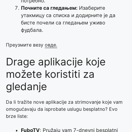
потребно.
Почните са гледањем:
Изаберите
утакмицу са списка и додирните је да
бисте почели са гледањем уживо
фудбала.
Преузмите везу
овде.
Drage aplikacije koje
možete koristiti za
gledanje
Da li tražite nove aplikacije za strimovanje koje vam
omogućavaju da isprobate uslugu besplatno? Evo
brze liste:
FuboTV
: Pružaju vam 7-dnevni besplatni