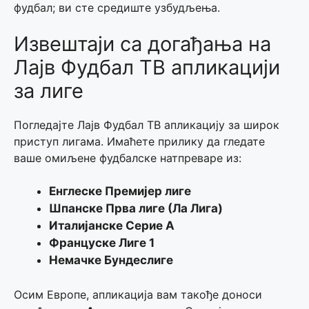
фудбал; ви сте средиште узбудљења.
Извештаји са догађања на
Лајв Фудбал ТВ апликацији
за лиге
Погледајте Лајв Фудбал ТВ апликацију за широк
приступ лигама. Имаћете прилику да гледате
ваше омиљене фудбалске натпреваре из:
Енглеске Премијер лиге
Шпанске Прва лиге (Ла Лига)
Италијанске Серие А
Француске Лиге 1
Немачке Бундеслиге
Осим Европе, апликација вам такође доноси