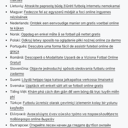
Lietuvių:
Atraskite paprastą būdą žiūrėti futbolą internetu nemokamai
Magyar:
Fedezze fel az egyszerű módját a foci online ingyenes
nézésének
Nederlands:
Ontdek een eenvoudige manier om gratis voetbal online
te kijken
Norsk:
Oppdag en enkel måte å se fotball på nettet gratis
Polski:
Odkryj łatwy sposób na oglądanie piłki nożnej online za darmo
Português:
Descubra uma forma fácil de assistir futebol online de
graça
Română:
Descoperă o Modalitate Ușoară de a Viziona Fotbal Online
Gratuit
Slovenčina:
Objavte jednoduchý spôsob sledovania futbalu online
zadarmo
Suomi:
Löydä helppo tapa katsoa jalkapalloa verkossa ilmaiseksi
Svenska:
Upptäck ett enkelt sätt att se fotboll online gratis
Tiếng Việt:
Khám phá cách đơn giản để xem bóng đá trực tuyến miễn
phí
Türkçe:
Futbolu ücretsiz olarak çevrimiçi izlemenin kolay bir yolunu
keşfedin
Ελληνικά:
Ανακαλύψτε έναν εύκολο τρόπο να παρακολουθήσετε
ποδόσφαιρο online δωρεάν
български:
Открийте лесен начин да гледате футбол онлайн