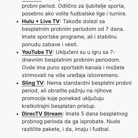
probni period. Odlično za ljubitelje sporta,
posebno ako volite fudbalske lige i turnire.
Hulu + Live TV
: Takođe dolazi sa
besplatnim probnim periodom od 7 dana.
Imate sportske programe, ali i stabilnu
ponudu zabave i vesti.
YouTube TV
: Uključeni su u igru sa 7-
dnevnim besplatnim probnim periodom.
Ovde ima puno sportskih kanala i možete
strimovati na više uređaja istovremeno.
Sling TV
: Nema standardni besplatni probni
period, ali obratite pažnju na njihove
promocije koje ponekad uključuju
kratkotrajni besplatan pristup.
DirecTV Stream
: Imate 5 dana besplatnog
probnog perioda da ga isprobate. Nude
različite pakete, i da, imaju i fudbal.