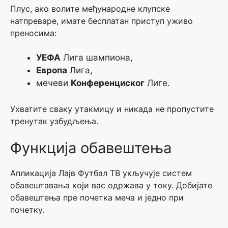
Плус, ако волите међународне клупске
натпреваре, имате бесплатан приступ уживо
преносима:
УЕФА
Лига шампиона,
Европа
Лига,
мечеви
Конференциског
Лиге.
Ухватите сваку утакмицу и никада не пропустите
тренутак узбудљења.
Функција обавештења
Апликација Лајв Футбал ТВ укључује систем
обавештавања који вас одржава у току. Добијате
обавештења пре почетка меча и једно при
почетку.