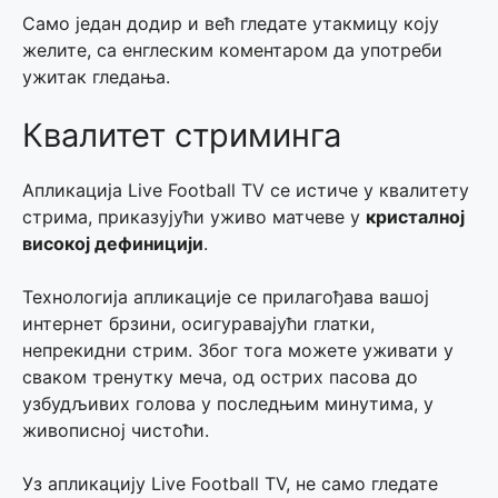
Само један додир и већ гледате утакмицу коју
желите, са енглеским коментаром да употреби
ужитак гледања.
Квалитет стриминга
Апликација Live Football TV се истиче у квалитету
стрима, приказујући уживо матчеве у
кристалној
високој дефиницији
.
Технологија апликације се прилагођава вашој
интернет брзини, осигуравајући глатки,
непрекидни стрим. Због тога можете уживати у
сваком тренутку меча, од острих паcова до
узбудљивих голова у последњим минутима, у
живописној чистоћи.
Уз апликацију Live Football TV, не само гледате