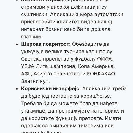
стримови у високој дефиницији су
суштински. Апликација мора аутоматски
приспособити квалитет видеа вашој
интернет брзини како би га држала
глатким.
Широка покритост:
Обезбедите да
укључује велике турнире као што су
Светско првенство у фудбалу ФИФА,
УЕФА Лига шампиона, Копа Америка,
АФЦ Азијско првенство, и КОНКАКАФ
Златни куп.
Kориснички интерфејс:
Апликација треба
да буде једноставна за коришћење.
Требало би да можете брзо да нађете
утакмице, да претражујете категорије, и
да користите функцију претраге. Имати
одељак са омиљеним тимовима или