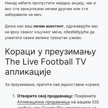
Никад нећете пропустити ниједну акцију, чак и
ако сте заокупљени нечим другим или сте
заборавили на меч.
Деље као ваш
лични асистент
, одржавајући вас
на врху сваког кључног меча, обезбеђујући да
ухватите сваки велики тренутак уживо.
Кораци у преузимању
The Live Football TV
апликације
За преузимање, пратите ове једноставне кораке:
Отворите свој продавницу:
Покрените
Апликациона продавница
на вашем iOS
уређају или Google Play продавница на