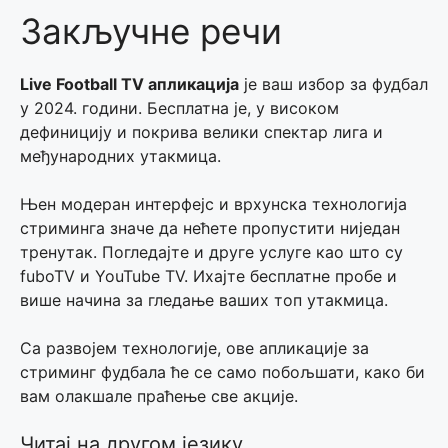
Закључне речи
Live Football TV апликација
је ваш избор за фудбал
у 2024. години. Бесплатна је, у високом
дефиницију и покрива велики спектар лига и
међународних утакмица.
Њен модеран интерфејс и врхунска технологија
стриминга значе да нећете пропустити ниједан
тренутак. Погледајте и друге услуге као што су
fuboTV и YouTube TV. Ихајте бесплатне пробе и
више начина за гледање ваших топ утакмица.
Са развојем технологије, ове апликације за
стриминг фудбала ће се само побољшати, како би
вам олакшале праћење све акције.
Читај на другом језику