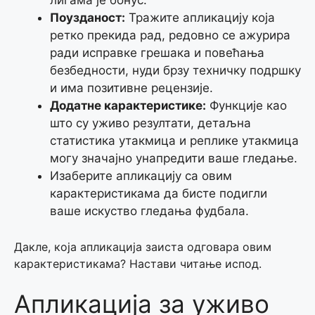
лигама је бонус.
Поузданост:
Тражите апликацију која
ретко прекида рад, редовно се ажурира
ради исправке грешака и повећања
безбедности, нуди брзу техничку подршку
и има позитивне рецензије.
Додатне карактеристике:
Функције као
што су уживо резултати, детаљна
статистика утакмица и реплике утакмица
могу значајно унапредити ваше гледање.
Изаберите апликацију са овим
карактеристикама да бисте подигли
ваше искуство гледања фудбала.
Дакле, која апликација заиста одговара овим
карактеристикама? Настави читање испод.
Апликација за уживо