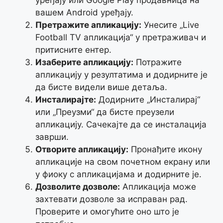
вашем Android уређају.
Претражите апликацију:
Унесите „Live
Football TV апликација“ у претраживач и
притисните ентер.
Изаберите апликацију:
Потражите
апликацију у резултатима и додирните је
да бисте видели више детаља.
Инсталирајте:
Додирните „Инсталирај“
или „Преузми“ да бисте преузели
апликацију. Сачекајте да се инсталација
заврши.
Отворите апликацију:
Пронађите икону
апликације на свом почетном екрану или
у фиоку с апликацијама и додирните је.
Дозволите дозволе:
Апликација може
захтевати дозволе за исправан рад.
Проверите и омогућите оно што је