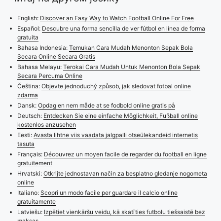
English:
Discover an Easy Way to Watch Football Online For Free
Español:
Descubre una forma sencilla de ver fútbol en línea de forma
gratuita
Bahasa Indonesia:
Temukan Cara Mudah Menonton Sepak Bola
Secara Online Secara Gratis
Bahasa Melayu:
Terokai Cara Mudah Untuk Menonton Bola Sepak
Secara Percuma Online
Čeština:
Objevte jednoduchý způsob, jak sledovat fotbal online
zdarma
Dansk:
Opdag en nem måde at se fodbold online gratis på
Deutsch:
Entdecken Sie eine einfache Möglichkeit, Fußball online
kostenlos anzusehen
Eesti:
Avasta lihtne viis vaadata jalgpalli otseülekandeid internetis
tasuta
Français:
Découvrez un moyen facile de regarder du football en ligne
gratuitement
Hrvatski:
Otkrijte jednostavan način za besplatno gledanje nogometa
online
Italiano:
Scopri un modo facile per guardare il calcio online
gratuitamente
Latviešu:
Izpētiet vienkāršu veidu, kā skatīties futbolu tiešsaistē bez
maksas