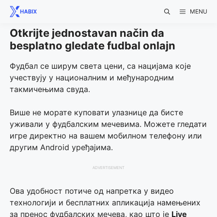
Skip
MENU
to
content
Otkrijte jednostavan način da
besplatno gledate fudbal onlajn
Фудбал се ширум света цени, са нацијама које
учествују у националним и међународним
такмичењима свуда.
Више не морате куповати улазнице да бисте
уживали у фудбалским мечевима. Можете гледати
игре директно на вашем мобилном телефону или
другим Android уређајима.
ADVERTISEMENT
Ова удобност потиче од напретка у видео
технологији и бесплатних апликација намењених
за пренос фудбалских мечева, као што је
Live