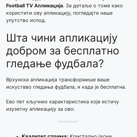
Football TV Апликација
. За детаље о томе како
користити ову апликацију, погледајте наше
упутство испод.
Шта чини апликацију
добром за бесплатно
гледање фудбала?
Врхунска апликација трансформише ваше
искуствво гледања фудбала, и када је бесплатна.
Ево пет кључних карактеристика које истичу
изузетну апликацију за ово:
ADVERTISEMENT
Квалитет стрима:
Кристално јасни