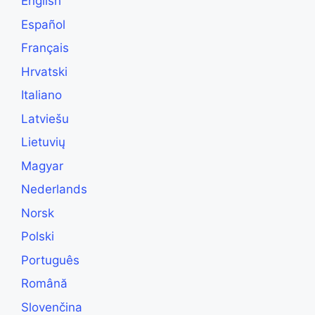
English
Español
Français
Hrvatski
Italiano
Latviešu
Lietuvių
Magyar
Nederlands
Norsk
Polski
Português
Română
Slovenčina