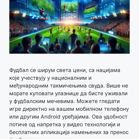
Фудбал се ширум света цени, са нацијама
које учествују у националним и
међународним такмичењима свуда. Више не
морате куповати улазнице да бисте уживали
у фудбалским мечевима. Можете гледати
игре директно на вашем мобилном телефону
или другим Android уређајима. Ова удобност
потиче од напретка у видео технологији и
бесплатних апликација намењених за пренос