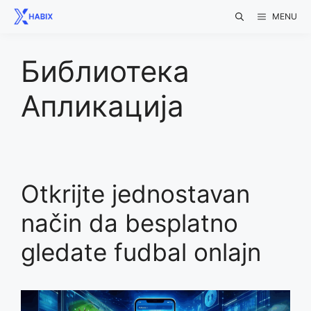
Skip
MENU
to
content
Библиотека
Апликација
Otkrijte jednostavan
način da besplatno
gledate fudbal onlajn