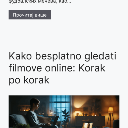
фудбалских мечева, као…
Прочитај више
Kako besplatno gledati
filmove online: Korak
po korak