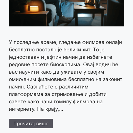
У последње време, гледање филмова онлајн
бесплатно постало је велики хит. То је
једноставан и јефтин начин да избегнете
редовне посете биоскопима. Овај водич ће
вас научити како да уживате у својим
омиљеним филмовима бесплатно на законит
начин. Сазнаћете о различитим
платформама за стримовање и добити
савете како наћи гомилу филмова на
интернету. На крају,…
Прочитај више