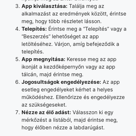
App kiválasztása:
Találja meg az
alkalmazást az eredmények között, érintse
meg, hogy több részletet lásson.
Telepítés:
Érintse meg a “Telepítés” vagy a
“Beszerzés” lehetőséget az app
letöltéséhez. Várjon, amíg befejeződik a
telepítés.
App megnyitása:
Keresse meg az app
ikonját a kezdőképernyőn vagy az app
tálcán, majd érintse meg.
Jogosultságok engedélyezése:
Az app
esetleg engedélyeket kérhet a helyes
működéshez. Ellenőrizze és engedélyezze
az szükségeseket.
Nézze az élő adást:
Válasszon ki egy
mérkőzést a listából, majd érintse meg,
hogy élőben nézze a labdarúgást.