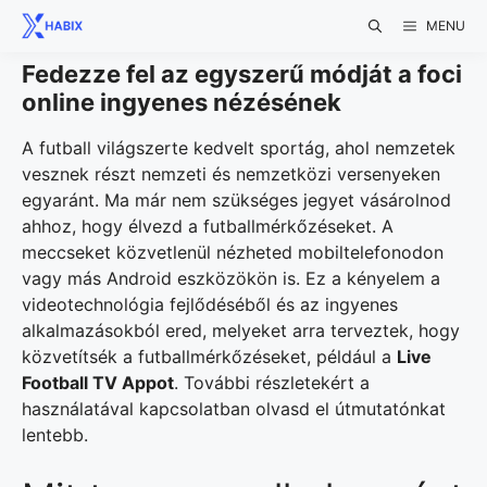
Skip
MENU
to
content
Fedezze fel az egyszerű módját a foci
online ingyenes nézésének
A futball világszerte kedvelt sportág, ahol nemzetek
vesznek részt nemzeti és nemzetközi versenyeken
egyaránt. Ma már nem szükséges jegyet vásárolnod
ahhoz, hogy élvezd a futballmérkőzéseket. A
meccseket közvetlenül nézheted mobiltelefonodon
vagy más Android eszközökön is. Ez a kényelem a
videotechnológia fejlődéséből és az ingyenes
alkalmazásokból ered, melyeket arra terveztek, hogy
közvetítsék a futballmérkőzéseket, például a
Live
Football TV Appot
. További részletekért a
használatával kapcsolatban olvasd el útmutatónkat
lentebb.