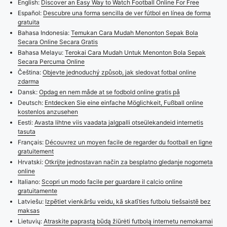
English:
Discover an Easy Way to Watch Football Online For Free
Español:
Descubre una forma sencilla de ver fútbol en línea de forma
gratuita
Bahasa Indonesia:
Temukan Cara Mudah Menonton Sepak Bola
Secara Online Secara Gratis
Bahasa Melayu:
Terokai Cara Mudah Untuk Menonton Bola Sepak
Secara Percuma Online
Čeština:
Objevte jednoduchý způsob, jak sledovat fotbal online
zdarma
Dansk:
Opdag en nem måde at se fodbold online gratis på
Deutsch:
Entdecken Sie eine einfache Möglichkeit, Fußball online
kostenlos anzusehen
Eesti:
Avasta lihtne viis vaadata jalgpalli otseülekandeid internetis
tasuta
Français:
Découvrez un moyen facile de regarder du football en ligne
gratuitement
Hrvatski:
Otkrijte jednostavan način za besplatno gledanje nogometa
online
Italiano:
Scopri un modo facile per guardare il calcio online
gratuitamente
Latviešu:
Izpētiet vienkāršu veidu, kā skatīties futbolu tiešsaistē bez
maksas
Lietuvių:
Atraskite paprastą būdą žiūrėti futbolą internetu nemokamai