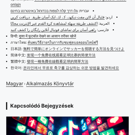
onlajn
עברית:
גלו דרך קלה לצפות בכדורגל באינטרנט בחינם
اردو:
فٹبال آن لائن مفت دیکھنے کے لئے ایک آسان طریقہ دریافت کریں
العربية:
اكتشف طريقة سهلة لمشاهدة كرة القدم عبر الإنترنت مجانًا
فارسی:
راهی آسان برای تماشای فوتبال آنلاین رایگان را کشف کنید
हिन्दी:
मुफ्त में फुटबॉल देखने का आसान तरीका खोजें
ภาษาไทย:
ค้นพบวิธีง่ายๆในการรับชมฟุตบอลออนไลน์ฟรี
日本語:
無料で簡単にオンラインでサッカーを視聴する方法を見つけよ
简体中文:
发现一个免费在线观看足球比赛的简便方法
繁體中文:
發現一種免費在線觀看足球的簡單方法
한국어:
온라인에서 무료로 축구를 감상하는 쉬운 방법을 발견하세요
Magyar
Alkalmazás Könyvtár
›
Kapcsolódó Bejegyzések