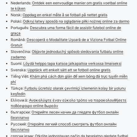
Nederlands:
Ontdek een eenvoudige manier om gratis voetbal online
te kijken
Norsk:
Oppdag en enkel måte å se fotball på nettet gratis
Polski:
Odkryj łatwy sposób na oglądanie piłki nożnej online za darmo
Português:
Descubra uma forma fácil de assistir futebol online de
graça
Română:
Descoperă o Modalitate Ușoară de a Viziona Fotbal Online
Gratuit
Slovenčina:
Objavte jednoduchý spôsob sledovania futbalu online
zadarmo
Suomi:
Löydä helppo tapa katsoa jalkapalloa verkossa ilmaiseksi
Svenska:
Upptäck ett enkelt sätt att se fotboll online gratis
Tiếng Việt:
Khám phá cách đơn giản để xem bóng đá trực tuyến miễn
phí
Türkçe:
Futbolu ücretsiz olarak çevrimiçi izlemenin kolay bir yolunu
keşfedin
Ελληνικά:
Ανακαλύψτε έναν εύκολο τρόπο να παρακολουθήσετε
ποδόσφαιρο online δωρεάν
български:
Открийте лесен начин да гледате футбол онлайн
безплатно
Русский:
Откройте легкий способ смотреть футбол онлайн
бесплатно
српски језик:
Otkrijte jednostavan način da besplatno gledate fudbal