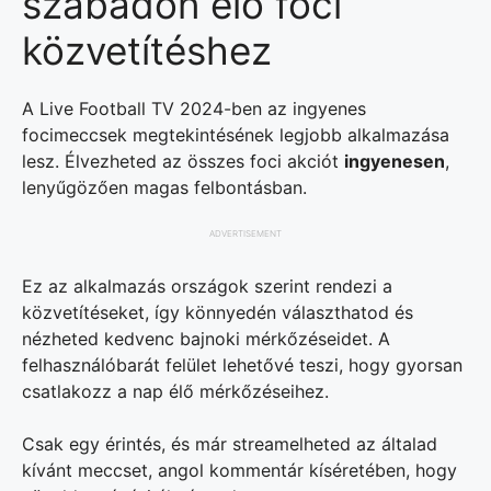
szabadon élő foci
közvetítéshez
A Live Football TV 2024-ben az ingyenes
focimeccsek megtekintésének legjobb alkalmazása
lesz. Élvezheted az összes foci akciót
ingyenesen
,
lenyűgözően magas felbontásban.
ADVERTISEMENT
Ez az alkalmazás országok szerint rendezi a
közvetítéseket, így könnyedén választhatod és
nézheted kedvenc bajnoki mérkőzéseidet. A
felhasználóbarát felület lehetővé teszi, hogy gyorsan
csatlakozz a nap élő mérkőzéseihez.
Csak egy érintés, és már streamelheted az általad
kívánt meccset, angol kommentár kíséretében, hogy