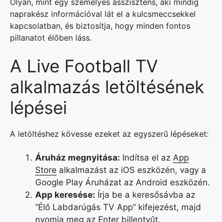
Olyan, mint egy személyes asszisztens, aki mindig
naprakész információval lát el a kulcsmeccsekkel
kapcsolatban, és biztosítja, hogy minden fontos
pillanatot élőben láss.
A Live Football TV
alkalmazás letöltésének
lépései
A letöltéshez kövesse ezeket az egyszerű lépéseket:
Áruház megnyitása:
Indítsa el az
App
Store
alkalmazást az iOS eszközén, vagy a
Google Play Áruházat az Android eszközén.
App keresése:
Írja be a keresősávba az
“Élő Labdarúgás TV App” kifejezést, majd
nyomja meg az Enter billentyűt.