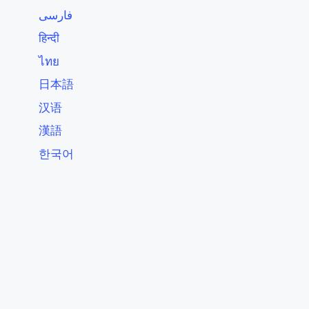
فارسی
हिन्दी
ไทย
日本語
汉语
漢語
한국어