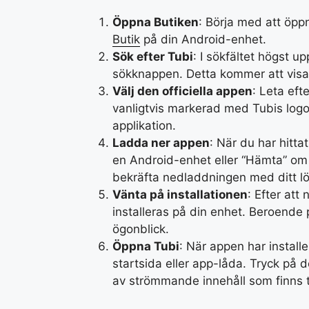
Öppna Butiken
: Börja med att öp
Butik
på din Android-enhet.
Sök efter Tubi
: I sökfältet högst up
sökknappen. Detta kommer att visa e
Välj den officiella appen
: Leta eft
vanligtvis markerad med Tubis logo
applikation.
Ladda ner appen
: När du har hitta
en Android-enhet eller “Hämta” o
bekräfta nedladdningen med ditt lös
Vänta på installationen
: Efter at
installeras på din enhet. Beroende 
ögonblick.
Öppna Tubi
: När appen har instal
startsida eller app-låda. Tryck på 
av strömmande innehåll som finns til