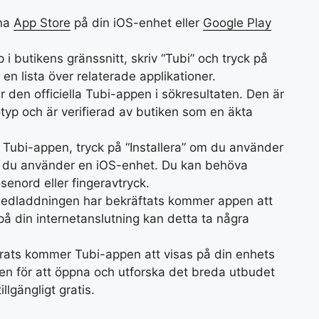
pna
App Store
på din iOS-enhet eller
Google Play
p i butikens gränssnitt, skriv “Tubi” och tryck på
n lista över relaterade applikationer.
er den officiella Tubi-appen i sökresultaten. Den är
typ och är verifierad av butiken som en äkta
t Tubi-appen, tryck på “Installera” om du använder
m du använder en iOS-enhet. Du kan behöva
enord eller fingeravtryck.
t nedladdningen har bekräftats kommer appen att
på din internetanslutning kan detta ta några
lerats kommer Tubi-appen att visas på din enhets
den för att öppna och utforska det breda utbudet
lgängligt gratis.