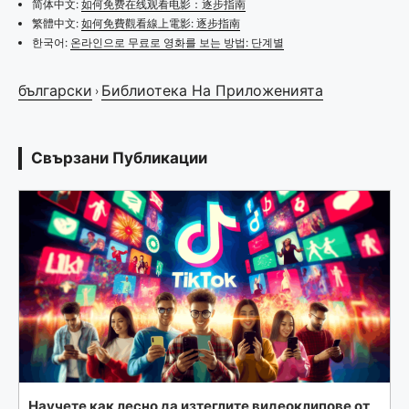
简体中文:
如何免费在线观看电影：逐步指南
繁體中文:
如何免費觀看線上電影: 逐步指南
한국어:
온라인으로 무료로 영화를 보는 방법: 단계별
български
Библиотека На Приложенията
›
Свързани Публикации
Научете как лесно да изтеглите видеоклипове от