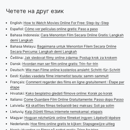
Четете на друг език
English:
How to Watch Movies Online For Free: Step-by-Step
Español:
Cómo ver películas online gratis: Paso a paso
Bahasa Indonesia:
Cara Menonton Film Secara Online Gratis: Langkah
demi Langkah
Bahasa Melayu:
Bagaimana untuk Menonton Filem Secara Online
Secara Percuma: Langkah demi Langkah
Čeština:
Jak sledovat filmy online zdarma: Postup krok za krokem
Dansk:
Hvordan man ser film online gratis: Trin-for-trin
Deutsch:
Wie man Filme online kostenlos ansieht: Schritt-für-Schritt
Eesti:
Kuidas vaadata filme internetist tasuta: samm-sammult
Français:
Comment regarder des films en ligne gratuitement : Étape par
étape
Hrvatski:
Kako besplatno gledati filmove online: Korak po korak
Italiano:
Come Guardare Film Online Gratuitamente: Passo dopo Passo
Latviešu:
Kā skatīties filmas tiešsaistē bez maksas: Soli pa solim
Lietuvių:
Kaip žiūrėti filmus internete nemokamai: etapais
Magyar:
Hogyan nézhetünk online filmeket ingyen: Lépésről lépésre
Nederlands:
Hoe films online gratis te kijken: Stapsgewijze uitleg
Norsk:
Hvordan se filmer på nettet gratis: Trinn for trinn