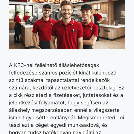
A KFC-nél fellelhető álláslehetőségek
felfedezése számos pozíciót kínál különböző
szintű szakmai tapasztalattal rendelkezők
számára, kezdőtől az üzletvezetői posztokig. Ez
a cikk részletezi a fizetéseket, juttatásokat és a
jelentkezési folyamatot, hogy segítsen az
álláshely megszerzésében ennél a világszerte
ismert gyorsétteremlánynál. Megismerheted, mi
teszi ezt a céget egyedi munkaadóvá, és
hogyan tudsz hatékonyan navigálni az