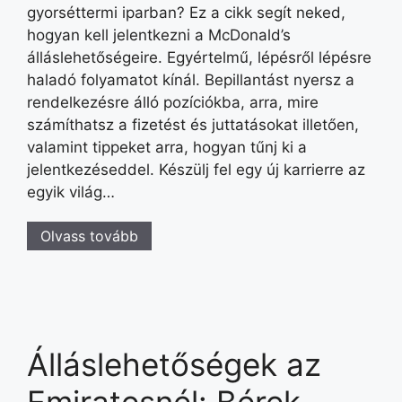
gyorséttermi iparban? Ez a cikk segít neked,
hogyan kell jelentkezni a McDonald’s
álláslehetőségeire. Egyértelmű, lépésről lépésre
haladó folyamatot kínál. Bepillantást nyersz a
rendelkezésre álló pozíciókba, arra, mire
számíthatsz a fizetést és juttatásokat illetően,
valamint tippeket arra, hogyan tűnj ki a
jelentkezéseddel. Készülj fel egy új karrierre az
egyik világ…
Olvass tovább
Álláslehetőségek az
Emiratesnél: Bérek,