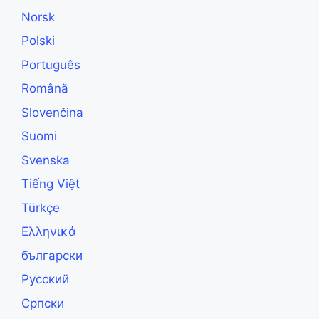
Norsk
Polski
Português
Română
Slovenčina
Suomi
Svenska
Tiếng Việt
Türkçe
Ελληνικά
български
Русский
Српски