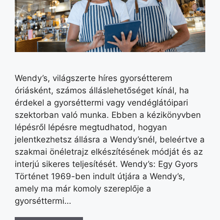
Wendy’s, világszerte híres gyorsétterem
óriásként, számos álláslehetőséget kínál, ha
érdekel a gyorséttermi vagy vendéglátóipari
szektorban való munka. Ebben a kézikönyvben
lépésről lépésre megtudhatod, hogyan
jelentkezhetsz állásra a Wendy’snél, beleértve a
szakmai önéletrajz elkészítésének módját és az
interjú sikeres teljesítését. Wendy’s: Egy Gyors
Történet 1969-ben indult útjára a Wendy’s,
amely ma már komoly szereplője a
gyorséttermi…