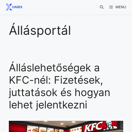
Skip
MENU
to
content
Állásportál
Álláslehetőségek a
KFC-nél: Fizetések,
juttatások és hogyan
lehet jelentkezni