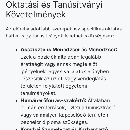
Oktatási és Tanúsítványi
Követelmények
Az előrehaladottabb szerepekhez specifikus oktatási
háttér vagy tanúsítványok lehetnek szükségesek:
Asszisztens Menedzser és Menedzser
:
Ezek a pozíciók általában legalább
érettségit vagy annak megfelelőt
igényelnek; egyes vállalatok előnyben
részesítik az üzleti vagy vendéglátás
területén folytatott egyetemi
tanulmányokat.
Humánerőforrás-szakértő
: Általában
humán erőforrások, üzleti adminisztráció
vagy valamilyen kapcsolódó területen
bachelor diploma szükséges.
Konyhai Személyzet és Karbantartó