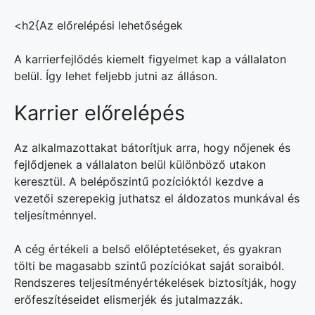
<h2{Az előrelépési lehetőségek
A karrierfejlődés kiemelt figyelmet kap a vállalaton
belül. Így lehet feljebb jutni az álláson.
Karrier előrelépés
Az alkalmazottakat bátorítjuk arra, hogy nőjenek és
fejlődjenek a vállalaton belül különböző utakon
keresztül. A belépőszintű pozícióktól kezdve a
vezetői szerepekig juthatsz el áldozatos munkával és
teljesítménnyel.
A cég értékeli a belső előléptetéseket, és gyakran
tölti be magasabb szintű pozíciókat saját soraiból.
Rendszeres teljesítményértékelések biztosítják, hogy
erőfeszítéseidet elismerjék és jutalmazzák.