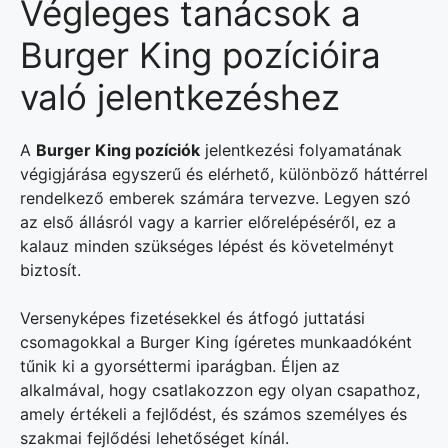
Végleges tanácsok a
Burger King pozícióira
való jelentkezéshez
A
Burger King pozíciók
jelentkezési folyamatának
végigjárása egyszerű és elérhető, különböző háttérrel
rendelkező emberek számára tervezve. Legyen szó
az első állásról vagy a karrier előrelépéséről, ez a
kalauz minden szükséges lépést és követelményt
biztosít.
Versenyképes fizetésekkel és átfogó juttatási
csomagokkal a Burger King ígéretes munkaadóként
tűnik ki a gyorséttermi iparágban. Éljen az
alkalmával, hogy csatlakozzon egy olyan csapathoz,
amely értékeli a fejlődést, és számos személyes és
szakmai fejlődési lehetőséget kínál.