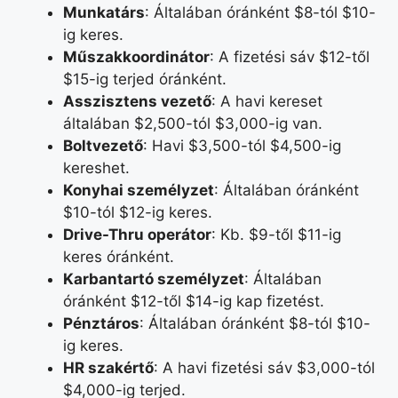
Munkatárs
: Általában óránként $8-tól $10-
ig keres.
Műszakkoordinátor
: A fizetési sáv $12-től
$15-ig terjed óránként.
Asszisztens vezető
: A havi kereset
általában $2,500-tól $3,000-ig van.
Boltvezető
: Havi $3,500-tól $4,500-ig
kereshet.
Konyhai személyzet
: Általában óránként
$10-tól $12-ig keres.
Drive-Thru operátor
: Kb. $9-től $11-ig
keres óránként.
Karbantartó személyzet
: Általában
óránként $12-től $14-ig kap fizetést.
Pénztáros
: Általában óránként $8-tól $10-
ig keres.
HR szakértő
: A havi fizetési sáv $3,000-tól
$4,000-ig terjed.