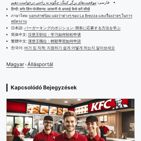
فارسی:
موقعیت‌های برگر کینگ: چگونه به راحتی درخواست دهیم
हिन्दी:
बर्गर किंग पोजीशन्स: आसानी से अप्लाई कैसे करें सीखें
ภาษาไทย:
บอกเล่าพร้อม แฝงว่าต่างๆ ของ La Brezza และเรื่องง่ายๆ ในการ
สมัครงาน
日本語:
バーガーキングのポジション: 簡単に応募する方法を学ぶ
简体中文:
汉堡王职位：学习如何轻松申请
繁體中文:
漢堡王職位：輕鬆學習如何申請
한국어:
버거 킹 직책: 지원하기 쉽게 어떻게 하는지 알아보세요
Magyar
Állásportál
›
Kapcsolódó Bejegyzések