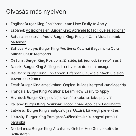
Olvasás más nyelven
English:
Burger King Positions: Learn How Easily to Apply
Español:
Posiciones en Burger King: Aprende lo fácil que es solicitar
Bahasa Indonesia:
Posisi Burger King: Pelajari Cara Mudah untuk
Melamar
Bahasa Melayu:
Burger King Positions: Ketahui Bagaimana Cara
Mudah untuk Memohon
Čeština:
Burger King Positions: Zjistěte, jak jednoduše se přihlásit
Dansk:
Burger King Stillinger: Lær hvor let det er at ansøge
Deutsch:
Burger King Positionen: Erfahren Sie, wie einfach Sie sich
bewerben können
Eesti:
Burger King ametikohad: Õppige, kuidas kergesti kandideerida
Français:
Burger King Positions: Learn How Easily to Apply
Hrvatski:
Burger King pozicije: Naučite kako se lako prijaviti
Italiano:
Burger King Posizioni: Scopri come Applicare Facilmente
Latviešu:
Burger King amatpozīcijas: Uzzini, kā viegli pieteikties
Lietuvių:
Burger King Pareigos: Sužinokite, kaip lengvai pateikti
paraišką
Nederlands:
Burger King Vacatures: Ontdek Hoe Gemakkelijk te
Solliciteren