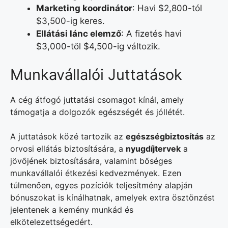
Marketing koordinátor
: Havi $2,800-tól
$3,500-ig keres.
Ellátási lánc elemző
: A fizetés havi
$3,000-től $4,500-ig változik.
Munkavállalói Juttatások
A cég átfogó juttatási csomagot kínál, amely
támogatja a dolgozók egészségét és jóllétét.
A juttatások közé tartozik az
egészségbiztosítás
az
orvosi ellátás biztosítására, a
nyugdíjtervek
a
jövőjének biztosítására, valamint bőséges
munkavállalói étkezési kedvezmények. Ezen
túlmenően, egyes pozíciók teljesítmény alapján
bónuszokat is kínálhatnak, amelyek extra ösztönzést
jelentenek a kemény munkád és
elkötelezettségedért.