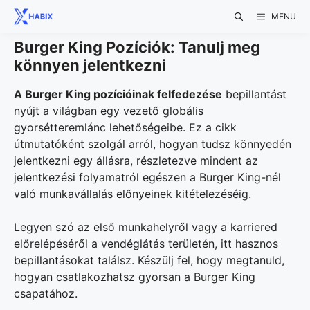
Skip
MENU
to
content
Burger King Pozíciók: Tanulj meg
könnyen jelentkezni
A Burger King pozícióinak felfedezése
bepillantást
nyújt a világban egy vezető globális
gyorsétteremlánc lehetőségeibe. Ez a cikk
útmutatóként szolgál arról, hogyan tudsz könnyedén
jelentkezni egy állásra, részletezve mindent az
jelentkezési folyamatról egészen a Burger King-nél
való munkavállalás előnyeinek kitételezéséig.
Legyen szó az első munkahelyről vagy a karriered
előrelépéséről a vendéglátás területén, itt hasznos
bepillantásokat találsz. Készülj fel, hogy megtanuld,
hogyan csatlakozhatsz gyorsan a Burger King
csapatához.