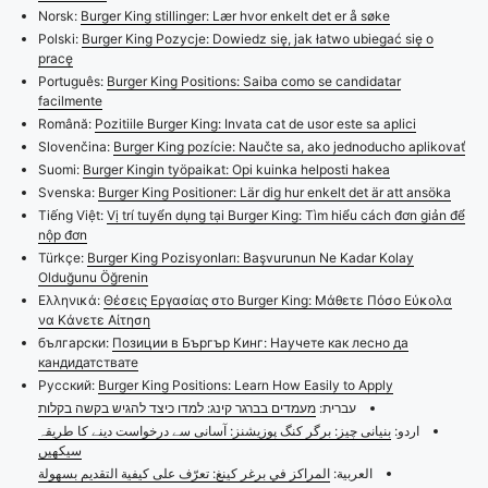
Norsk:
Burger King stillinger: Lær hvor enkelt det er å søke
Polski:
Burger King Pozycje: Dowiedz się, jak łatwo ubiegać się o
pracę
Português:
Burger King Positions: Saiba como se candidatar
facilmente
Română:
Pozitiile Burger King: Invata cat de usor este sa aplici
Slovenčina:
Burger King pozície: Naučte sa, ako jednoducho aplikovať
Suomi:
Burger Kingin työpaikat: Opi kuinka helposti hakea
Svenska:
Burger King Positioner: Lär dig hur enkelt det är att ansöka
Tiếng Việt:
Vị trí tuyển dụng tại Burger King: Tìm hiểu cách đơn giản để
nộp đơn
Türkçe:
Burger King Pozisyonları: Başvurunun Ne Kadar Kolay
Olduğunu Öğrenin
Ελληνικά:
Θέσεις Εργασίας στο Burger King: Μάθετε Πόσο Εύκολα
να Κάνετε Αίτηση
български:
Позиции в Бъргър Кинг: Научете как лесно да
кандидатствате
Русский:
Burger King Positions: Learn How Easily to Apply
עברית:
מעמדים בברגר קינג: למדו כיצד להגיש בקשה בקלות
اردو:
بنیانی چیز: برگر کنگ پوزیشنز: آسانی سے درخواست دینے کا طریقہ
سیکھیں
العربية:
المراكز في برغر كينغ: تعرّف على كيفية التقديم بسهولة