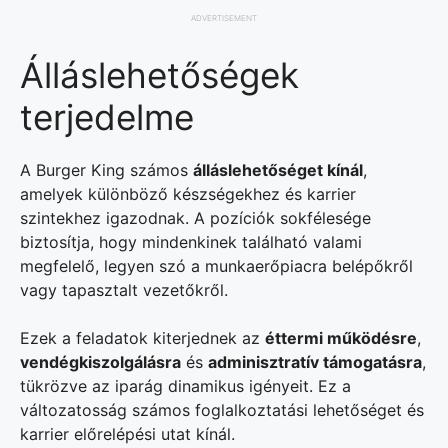
ADVERTISEMENT
Álláslehetőségek
terjedelme
A Burger King számos
álláslehetőséget kínál
,
amelyek különböző készségekhez és karrier
szintekhez igazodnak. A pozíciók sokfélesége
biztosítja, hogy mindenkinek található valami
megfelelő, legyen szó a munkaerőpiacra belépőkről
vagy tapasztalt vezetőkről.
Ezek a feladatok kiterjednek az
éttermi működésre
,
vendégkiszolgálásra
és
adminisztratív támogatásra
,
tükrözve az iparág dinamikus igényeit. Ez a
változatosság számos foglalkoztatási lehetőséget és
karrier előrelépési utat kínál.