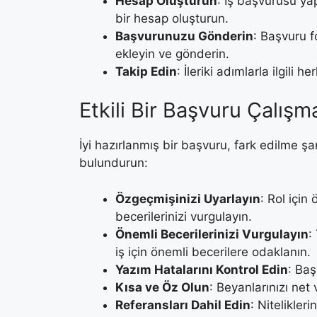
Hesap Oluşturun
: İş başvurusu y
bir hesap oluşturun.
Başvurunuzu Gönderin
: Başvuru 
ekleyin ve gönderin.
Takip Edin
: İleriki adımlarla ilgili 
Etkili Bir Başvuru Çalış
İyi hazırlanmış bir başvuru, fark edilme şa
bulundurun:
Özgeçmişinizi Uyarlayın
: Rol için
becerilerinizi vurgulayın.
Önemli Becerilerinizi Vurgulayın
:
iş için önemli becerilere odaklanın.
Yazım Hatalarını Kontrol Edin
: Ba
Kısa ve Öz Olun
: Beyanlarınızı net 
Referansları Dahil Edin
: Nitelikler