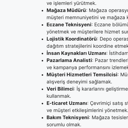
ve işlemleri yürütmek.
Mağaza Müdürü
: Mağaza operasyo
müşteri memnuniyetini ve mağaza ka
Eczane Teknisyeni
: Eczane bölümü
yönetmek ve müşterilere hizmet s
Lojistik Koordinatörü
: Depo opera
dağıtım stratejilerini koordine etme
İnsan Kaynakları Uzmanı
: İstihdam
Pazarlama Analisti
: Pazar trendler
ve kampanya performansını izleme
Müşteri Hizmetleri Temsilcisi
: Mü
alışveriş deneyimi sağlamak.
Veri Bilimci
: İş kararlarını geliştirm
kullanmak.
E-ticaret Uzmanı
: Çevrimiçi satış 
ve müşteri etkileşimlerini yönetmek
Bakım Teknisyeni
: Mağaza tesisle
sorumlu olmak.