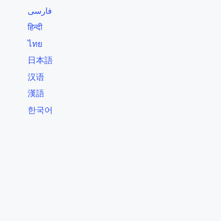
فارسی
हिन्दी
ไทย
日本語
汉语
漢語
한국어