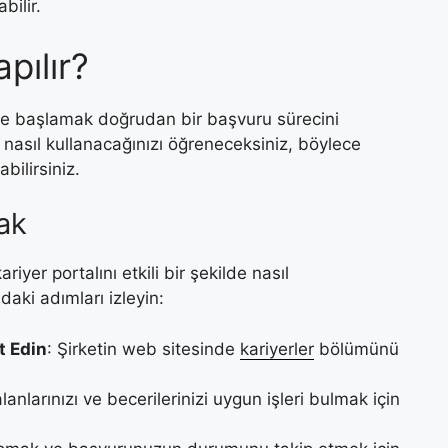
bilir.
pılır?
ize başlamak doğrudan bir başvuru sürecini
nı nasıl kullanacağınızı öğreneceksiniz, böylece
bilirsiniz.
mak
yer portalını etkili bir şekilde nasıl
aki adımları izleyin:
t Edin
: Şirketin web sitesinde
kariyerler
bölümünü
lanlarınızı ve becerilerinizi uygun işleri bulmak için