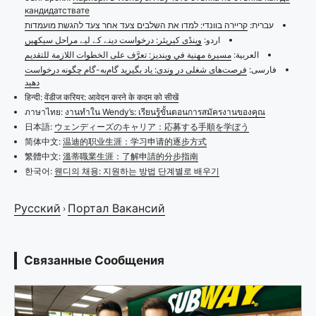
кандидатствате
עברית:
קריירה בוונדי: למדו את השלבים צעד אחר צעד להגשת מועמדות
اردو:
وینڈی کیریئر: درخواست دینے کے لیے مراحل سیکھیں
العربية:
مسيرة مهنية في وينديز: تعرَّف على الخطوات اللازمة للتقديم
فارسی:
فرصت‌های شغلی در وندی: یاد بگیرید گام‌به-گام چگونه درخواست
دهید
हिन्दी:
वेंडीज करियर: आवेदन करने के कदम को सीखें
ภาษาไทย:
งานทำใน Wendy’s: เรียนรู้ขั้นตอนการสมัครงานของคุณ
日本語:
ウェンディーズのキャリア：応募する手順を学ぼう
简体中文:
温迪的职业生涯：学习申请的逐步方式
繁體中文:
溫蒂職業生涯：了解申請的分步指南
한국어:
웬디의 채용: 지원하는 방법 단계별로 배우기
Русский
Портал Вакансий
›
Связанные Сообщения