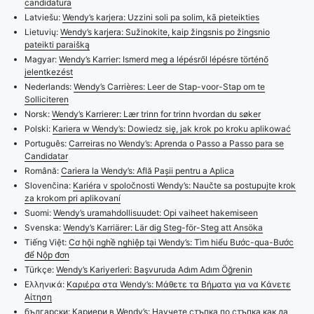
candidatura
Latviešu:
Wendy’s karjera: Uzzini soli pa solim, kā pieteikties
Lietuvių:
Wendy’s karjera: Sužinokite, kaip žingsnis po žingsnio
pateikti paraišką
Magyar:
Wendy’s Karrier: Ismerd meg a lépésről lépésre történő
jelentkezést
Nederlands:
Wendy’s Carrières: Leer de Stap-voor-Stap om te
Solliciteren
Norsk:
Wendy’s Karrierer: Lær trinn for trinn hvordan du søker
Polski:
Kariera w Wendy’s: Dowiedz się, jak krok po kroku aplikować
Português:
Carreiras no Wendy’s: Aprenda o Passo a Passo para se
Candidatar
Română:
Cariera la Wendy’s: Află Pașii pentru a Aplica
Slovenčina:
Kariéra v spoločnosti Wendy’s: Naučte sa postupujte krok
za krokom pri aplikovaní
Suomi:
Wendy’s uramahdollisuudet: Opi vaiheet hakemiseen
Svenska:
Wendy’s Karriärer: Lär dig Steg-för-Steg att Ansöka
Tiếng Việt:
Cơ hội nghề nghiệp tại Wendy’s: Tìm hiểu Bước-qua-Bước
để Nộp đơn
Türkçe:
Wendy’s Kariyerleri: Başvuruda Adım Adım Öğrenin
Ελληνικά:
Καριέρα στα Wendy’s: Μάθετε τα Βήματα για να Κάνετε
Αίτηση
български:
Кариери в Wendy’s: Научете стъпка по стъпка как да