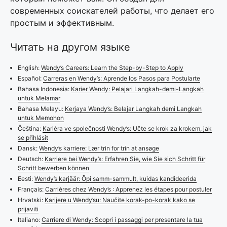
современных соискателей работы, что делает его
простым и эффективным.
Читать на другом языке
English:
Wendy’s Careers: Learn the Step-by-Step to Apply
Español:
Carreras en Wendy’s: Aprende los Pasos para Postularte
Bahasa Indonesia:
Karier Wendy: Pelajari Langkah-demi-Langkah
untuk Melamar
Bahasa Melayu:
Kerjaya Wendy’s: Belajar Langkah demi Langkah
untuk Memohon
Čeština:
Kariéra ve společnosti Wendy’s: Učte se krok za krokem, jak
se přihlásit
Dansk:
Wendy’s karriere: Lær trin for trin at ansøge
Deutsch:
Karriere bei Wendy’s: Erfahren Sie, wie Sie sich Schritt für
Schritt bewerben können
Eesti:
Wendy’s karjäär: Õpi samm-sammult, kuidas kandideerida
Français:
Carrières chez Wendy’s : Apprenez les étapes pour postuler
Hrvatski:
Karijere u Wendy’su: Naučite korak-po-korak kako se
prijaviti
Italiano:
Carriere di Wendy: Scopri i passaggi per presentare la tua