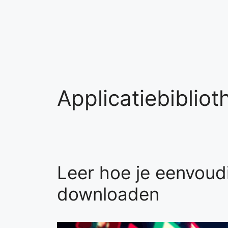
Skip
to
content
Applicatiebibliot
Leer hoe je eenvoudi
downloaden