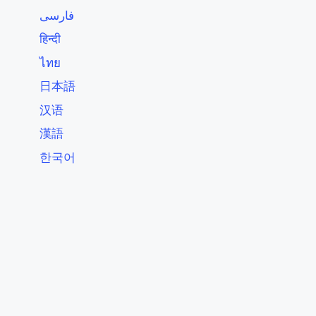
فارسی
हिन्दी
ไทย
日本語
汉语
漢語
한국어