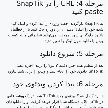
مرحله 4: URL را در SnapTik
paste کنید
به SnapTik بازگردید. جعبه ورودی را پیدا کرده و لینک کپی
شده خود را انتقال دهید. آن را دوباره چک کنید تا از
خطاهای
دانلود
جلوگیری شود. همچنین می‌توانید تنظیماتی مانند کیفیت
ویدیو یا دانلود بدون لوگو را تغییر دهید.
مرحله 5: شروع دانلود
بعد از تنظیم همه چیز، دکمه ‘دانلود’ را بزنید. اجازه دهید
SnapTik جادوی خود را انجام دهد و ویدیو را برای شما بیاورد.
مرحله 6: پیدا کردن ویدئوی خود
دانلود کامل شد؟ ویدئوی جدید TikTok شما در یک
پوشه خاص
در SnapTik یا دستگاه شما قرار خواهد گرفت. وارد دانلودهای
خود شوید، آن‌ها را به اشتراک بگذارید، ویرایش کنید یا هر