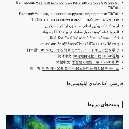
български:
Научете как лесно да изтеглите видеоклипове от
TikTok
Русский:
Узнайте, как легко загружать видеоролики TikTok
עברית:
למדו כיצד להוריד בקלות ובפשטות סרטונים מ-TikTok
اردو:
ٹک ٹاک ویڈیوز آسانی سے ڈاؤن لوڈ کرنا سیکھیں
العربية:
تعلم كيفية تحميل مقاطع فيديو TikTok بسهولة
हिन्दी:
टिकटॉक वीडियो आसानी से डाउनलोड करना सीखें
ภาษาไทย:
เรียนรู้วิธีดาวน์โหลดวิดีโอ TikTok ได้ง่ายๆ
日本語:
TikTokビデオを簡単にダウンロードする方法を学ぶ
简体中文:
学习如何轻松下载TikTok视频
繁體中文:
學習如何輕鬆下載 TikTok 影片
한국어:
틱톡 비디오를 쉽게 다운로드하는 방법을 배우세요
فارسی
کتابخانه‌ی اپلیکیشن‌ها
›
پست‌های مرتبط