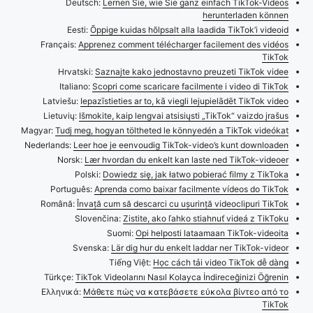
Deutsch:
Lernen Sie, wie Sie ganz einfach TikTok-Videos
herunterladen können
Eesti:
Õppige kuidas hõlpsalt alla laadida TikTok’i videoid
Français:
Apprenez comment télécharger facilement des vidéos
TikTok
Hrvatski:
Saznajte kako jednostavno preuzeti TikTok videe
Italiano:
Scopri come scaricare facilmente i video di TikTok
Latviešu:
Iepazīstieties ar to, kā viegli lejupielādēt TikTok video
Lietuvių:
Išmokite, kaip lengvai atsisiųsti „TikTok“ vaizdo įrašus
Magyar:
Tudj meg, hogyan töltheted le könnyedén a TikTok videókat
Nederlands:
Leer hoe je eenvoudig TikTok-video’s kunt downloaden
Norsk:
Lær hvordan du enkelt kan laste ned TikTok-videoer
Polski:
Dowiedz się, jak łatwo pobierać filmy z TikToka
Português:
Aprenda como baixar facilmente vídeos do TikTok
Română:
Învață cum să descarci cu ușurință videoclipuri TikTok
Slovenčina:
Zistite, ako ľahko stiahnuť videá z TikToku
Suomi:
Opi helposti lataamaan TikTok-videoita
Svenska:
Lär dig hur du enkelt laddar ner TikTok-videor
Tiếng Việt:
Học cách tải video TikTok dễ dàng
Türkçe:
TikTok Videolarını Nasıl Kolayca İndireceğinizi Öğrenin
Ελληνικά:
Μάθετε πώς να κατεβάσετε εύκολα βίντεο από το
TikTok