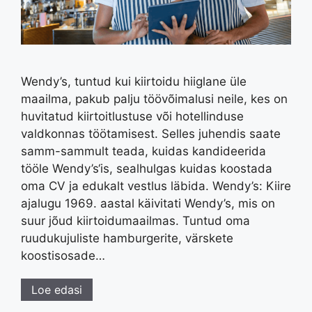
Wendy’s, tuntud kui kiirtoidu hiiglane üle
maailma, pakub palju töövõimalusi neile, kes on
huvitatud kiirtoitlustuse või hotellinduse
valdkonnas töötamisest. Selles juhendis saate
samm-sammult teada, kuidas kandideerida
tööle Wendy’s‘is, sealhulgas kuidas koostada
oma CV ja edukalt vestlus läbida. Wendy’s: Kiire
ajalugu 1969. aastal käivitati Wendy’s, mis on
suur jõud kiirtoidumaailmas. Tuntud oma
ruudukujuliste hamburgerite, värskete
koostisosade…
Loe edasi