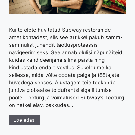
Kui te olete huvitatud Subway restoranide
ametikohtadest, siis see artikkel pakub samm-
sammulist juhendit taotlusprotsessis
navigeerimiseks. See annab olulisi näpunäiteid,
kuidas kandideerijana silma paista ning
kindlustada endale vestlus. Sukeldume ka
sellesse, mida võite oodata palga ja töötajate
hüvedega seoses. Alustagem teie teekonda
juhtiva globaalse toidufrantsiisiga liitumise
poole. Tööturg ja võimalused Subway’s Tööturg
on hetkel elav, pakkudes…
Loe edasi