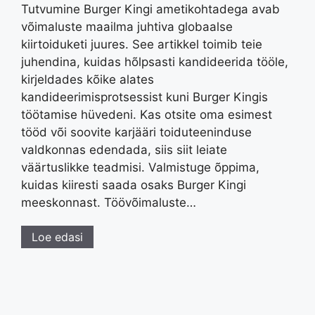
Tutvumine Burger Kingi ametikohtadega avab
võimaluste maailma juhtiva globaalse
kiirtoiduketi juures. See artikkel toimib teie
juhendina, kuidas hõlpsasti kandideerida tööle,
kirjeldades kõike alates
kandideerimisprotsessist kuni Burger Kingis
töötamise hüvedeni. Kas otsite oma esimest
tööd või soovite karjääri toiduteeninduse
valdkonnas edendada, siis siit leiate
väärtuslikke teadmisi. Valmistuge õppima,
kuidas kiiresti saada osaks Burger Kingi
meeskonnast. Töövõimaluste…
Loe edasi