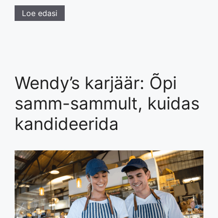
Loe edasi
Wendy’s karjäär: Õpi
samm-sammult, kuidas
kandideerida