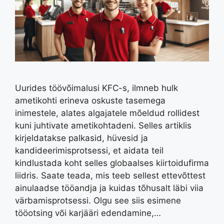
Uurides töövõimalusi KFC-s, ilmneb hulk
ametikohti erineva oskuste tasemega
inimestele, alates algajatele mõeldud rollidest
kuni juhtivate ametikohtadeni. Selles artiklis
kirjeldatakse palkasid, hüvesid ja
kandideerimisprotsessi, et aidata teil
kindlustada koht selles globaalses kiirtoidufirma
liidris. Saate teada, mis teeb sellest ettevõttest
ainulaadse tööandja ja kuidas tõhusalt läbi viia
värbamisprotsessi. Olgu see siis esimene
tööotsing või karjääri edendamine,…