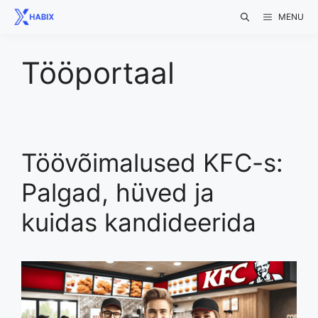
Skip
MENU
to
content
Tööportaal
Töövõimalused KFC-s:
Palgad, hüved ja
kuidas kandideerida