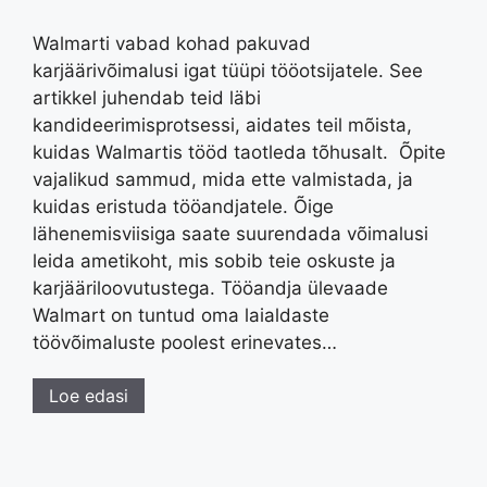
Walmarti vabad kohad pakuvad
karjäärivõimalusi igat tüüpi tööotsijatele. See
artikkel juhendab teid läbi
kandideerimisprotsessi, aidates teil mõista,
kuidas Walmartis tööd taotleda tõhusalt. Õpite
vajalikud sammud, mida ette valmistada, ja
kuidas eristuda tööandjatele. Õige
lähenemisviisiga saate suurendada võimalusi
leida ametikoht, mis sobib teie oskuste ja
karjääriloovutustega. Tööandja ülevaade
Walmart on tuntud oma laialdaste
töövõimaluste poolest erinevates…
Loe edasi