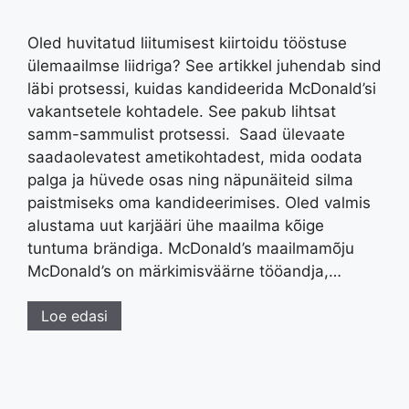
Oled huvitatud liitumisest kiirtoidu tööstuse
ülemaailmse liidriga? See artikkel juhendab sind
läbi protsessi, kuidas kandideerida McDonald’si
vakantsetele kohtadele. See pakub lihtsat
samm-sammulist protsessi. Saad ülevaate
saadaolevatest ametikohtadest, mida oodata
palga ja hüvede osas ning näpunäiteid silma
paistmiseks oma kandideerimises. Oled valmis
alustama uut karjääri ühe maailma kõige
tuntuma brändiga. McDonald’s maailmamõju
McDonald’s on märkimisväärne tööandja,…
Loe edasi