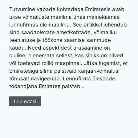
Tutvumine vabade kohtadega Emiratesis avab
ukse võimaluste maailma ühes mainekaimas
lennufirmas üle maailma. See artikkel juhendab
sind saadaolevate ametikohtade, võimaliku
teenistuse ja töökoha saamise sammude
kaudu. Need aspektidest arusaamine on
oluline, olenemata sellest, kas sihiks on pilved
või toetavad rollid maapinnal. Jätka lugemist, et
Emiratesiga silma paistvaid karjäärivõimalusi
tõhusalt navigeerida. Lennufirma ülevaade
tööandjana Emirates paistab…
Loe edasi